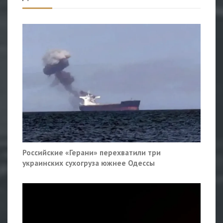
Российские «Герани» перехватили три
украинских сухогруза южнее Одессы