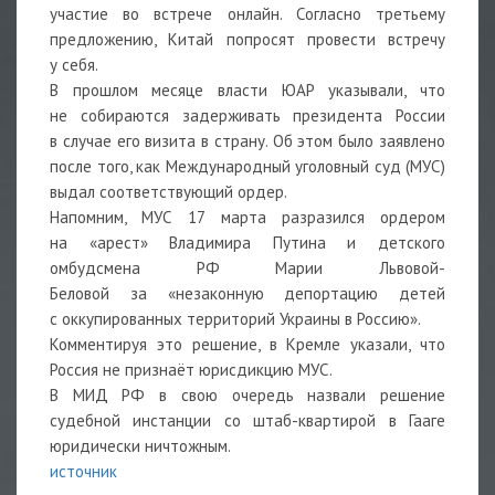
участие во встрече онлайн. Согласно третьему
предложению, Китай попросят провести встречу
у себя.
В прошлом месяце власти ЮАР
указывали, что
не собираются задерживать президента России
в случае его визита в страну. Об этом было заявлено
после того, как Международный уголовный суд (МУС)
выдал соответствующий ордер.
Напомним, МУС 17 марта разразился ордером
на «арест» Владимира Путина и детского
омбудсмена РФ Марии Львовой-
Беловой за «незаконную депортацию детей
с оккупированных территорий Украины в Россию».
Комментируя это решение, в Кремле указали, что
Россия не признаëт юрисдикцию МУС.
В МИД РФ в свою очередь назвали решение
судебной инстанции со штаб-квартирой в Гааге
юридически ничтожным.
источник