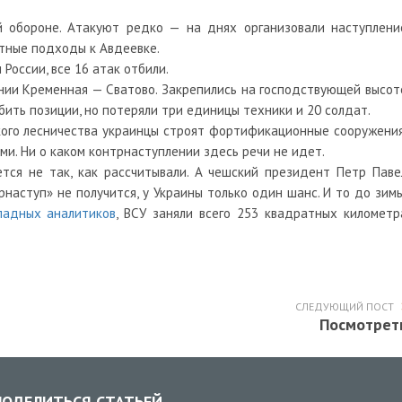
 обороне. Атакуют редко — на днях организовали наступлени
ртные подходы к Авдеевке.
оссии, все 16 атак отбили.
нии Кременная — Сватово. Закрепились на господствующей высот
бить позиции, но потеряли три единицы техники и 20 солдат.
ого лесничества украинцы строят фортификационные сооружения
и. Ни о каком контрнаступлении здесь речи не идет.
тся не так, как рассчитывали. А чешский президент Петр Паве
наступ» не получится, у Украины только один шанс. И то до зимы
падных аналитиков
, ВСУ заняли всего 253 квадратных километр
СЛЕДУЮЩИЙ ПОСТ
Посмотрет
ОДЕЛИТЬСЯ СТАТЬЕЙ