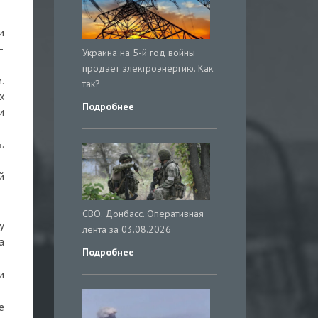
и
—
Украина на 5-й год войны
продаёт электроэнергию. Как
.
так?
х
Подробнее
и
.
й
СВО. Донбасс. Оперативная
у
лента за 03.08.2026
а
Подробнее
и
е