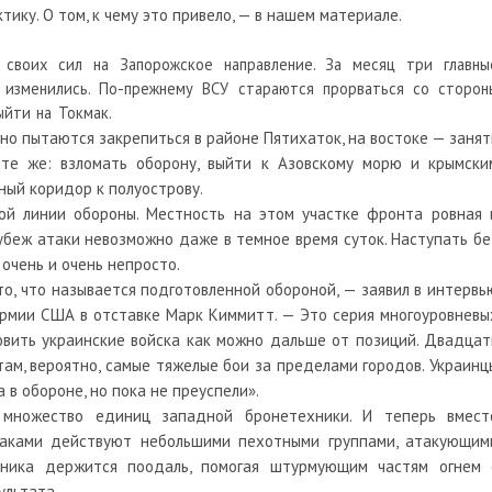
тику. О том, к чему это привело, — в нашем материале.
своих сил на Запорожское направление. За месяц три главны
 изменились. По-прежнему ВСУ стараются прорваться со сторон
йти на Токмак.
но пытаются закрепиться в районе Пятихаток, на востоке — занят
те же: взломать оборону, выйти к Азовскому морю и крымски
ный коридор к полуострову.
й линии обороны. Местность на этом участке фронта ровная 
рубеж атаки невозможно даже в темное время суток. Наступать бе
 очень и очень непросто.
 то, что называется подготовленной обороной, — заявил в интервь
 армии США в отставке Марк Киммитт. — Это серия многоуровневы
овить украинские войска как можно дальше от позиций. Двадцат
там, вероятно, самые тяжелые бои за пределами городов. Украинц
 в обороне, но пока не преуспели».
множество единиц западной бронетехники. И теперь вмест
лаками действуют небольшими пехотными группами, атакующим
хника держится поодаль, помогая штурмующим частям огнем 
ультата.