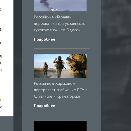
е
Российские «Герани»
перехватили три украинских
е
сухогруза южнее Одессы
Подробнее
.
л
.
а
Россия под Харьковом
перерезает снабжение ВСУ в
Славянске и Краматорске
ь
Подробнее