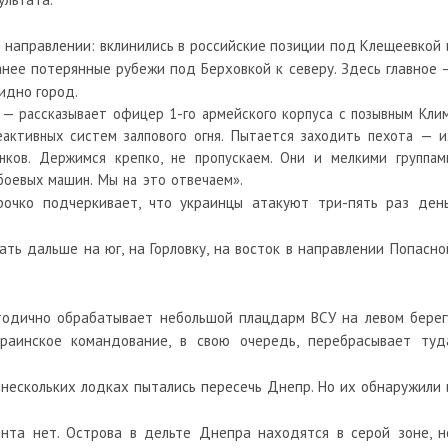
 направлении: вклинились в российские позиции под Клещеевкой 
нее потерянные рубежи под Берховкой к северу. Здесь главное 
идно город.
 — рассказывает офицер 1-го армейского корпуса с позывным Клим
активных систем залпового огня. Пытается заходить пехота — и
нков. Держимся крепко, не пропускаем. Они и мелкими группам
боевых машин. Мы на это отвечаем».
очко подчеркивает, что украинцы атакуют три-пять раз день
ать дальше на юг, на Горловку, на восток в направлении Попасно
тодично обрабатывает небольшой плацдарм ВСУ на левом берег
краинское командование, в свою очередь, перебрасывает туд
а нескольких лодках пытались пересечь Днепр. Но их обнаружили 
нта нет. Острова в дельте Днепра находятся в серой зоне, н