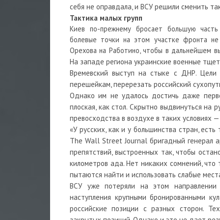
себя не оправдала, и ВСУ решили сменить так
Тактика малых групп
Киев по-прежнему бросает большую часть 
болевые точки на этом участке фронта не
Орехова на Работино, чтобы в дальнейшем вы
На западе региона украинские военные тщет
Времевский выступ на стыке с ДНР. Цели 
перешейкам, перерезать российский сухопут
Однако им не удалось достичь даже перво
плоская, как стол. Скрытно выдвинуться на 
превосходства в воздухе в таких условиях —
«У русских, как и у большинства стран, есть
The Wall Street Journal бригадный генерал
препятствий, выстроенных так, чтобы остан
километров ада. Нет никаких сомнений, что 
пытаются найти и использовать слабые места
ВСУ уже потеряли на этом направлении 
наступления крупными бронированными ку
российские позиции с разных сторон. Те
закрытых позиций. Однако и это не дает рез