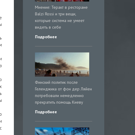
Мнение: Теракт в ресторане
Balzi Rossi и три вещи,
е
которые система не умеет
ы
видеть в себе
Подробнее
ь
м
и
з
ю
Финский политик после
х
Геленджика от фон дер Ляйен
ь
потребовали немедленно
ы
прекратить помощь Киеву
Подробнее
о
и
с