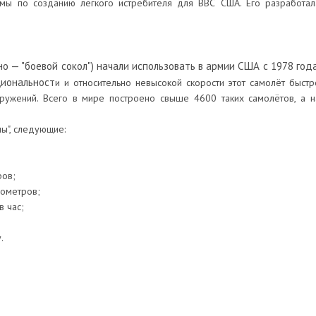
мы по созданию лёгкого истребителя для ВВС США. Его разработал
вно — "боевой сокол") начали использовать в армии США с 1978 года
циональност
и и относительно невысокой скорости этот самолёт быстр
ужений. Всего в мире построено свыше 4600 таких самолётов, а н
ы", следующие:
ров;
лометров;
в час;
.