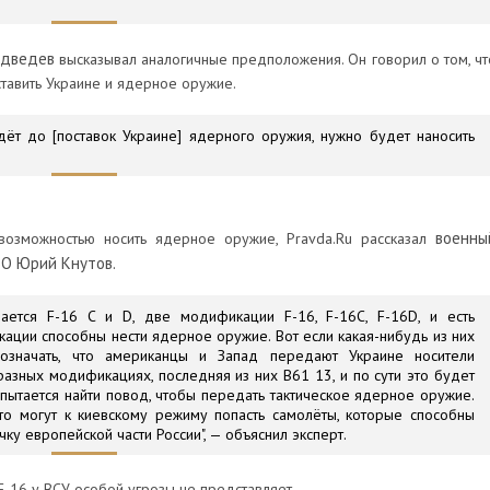
едведев
высказывал аналогичные предположения. Он говорил о том, чт
ставить Украине и ядерное оружие.
дёт до [поставок Украине] ядерного оружия, нужно будет наносить
военны
 возможностью носить ядерное оружие, Pravda.Ru рассказал
ВО Юрий Кнутов.
вается F-16 C и D, две модификации F-16, F-16С, F-16D, и есть
ации способны нести ядерное оружие. Вот если какая-нибудь из них
означать, что американцы и Запад передают Украине носители
азных модификациях, последняя из них B61 13, и по сути это будет
пытается найти повод, чтобы передать тактическое ядерное оружие.
то могут к киевскому режиму попасть самолёты, которые способны
у европейской части России", — объяснил эксперт.
F-16 у ВСУ особой угрозы не представляет.