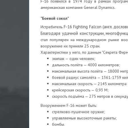
F-16 появился в 1974 году в рамках програм
американская компания General Dynamics.
"Боевой сокол"
F-16 Fighting Falcon (англ. досло
Истребитель
Благодаря удачной конструкции, многофунк
стал популярен на международном рынке воор
вооружение их приняли 25 стран.
Характеристики у него, по данным "Секрета Фирм
экипаж — один человек;
дальность полёта — 4000 километров;
максимальная высота полёта — 18000 мет
боевой радиус самолёта — 1361-1759 ки
максимальная скорость — 2145 километра 
крейсерская скорость — 0,93 М;
скорость подъёма — 275 метров в секунду
Вооружением F-16 может быть:
стрелково-пушечное оружие;
управляемые высокоточные ракеты;
бомбы.