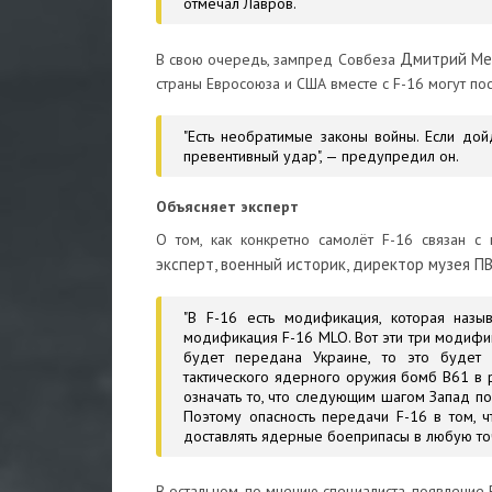
отмечал Лавров.
Дмитрий М
В свою очередь, зампред Совбеза
страны Евросоюза и США вместе с F-16 могут по
"Есть необратимые законы войны. Если дой
превентивный удар", — предупредил он.
Объясняет эксперт
О том, как конкретно самолёт F-16 связан с
эксперт, военный историк, директор музея П
"В F-16 есть модификация, которая назы
модификация F-16 MLO. Вот эти три модифик
будет передана Украине, то это будет 
тактического ядерного оружия бомб B61 в р
означать то, что следующим шагом Запад по
Поэтому опасность передачи F-16 в том, ч
доставлять ядерные боеприпасы в любую точк
В остальном, по мнению специалиста, появление 