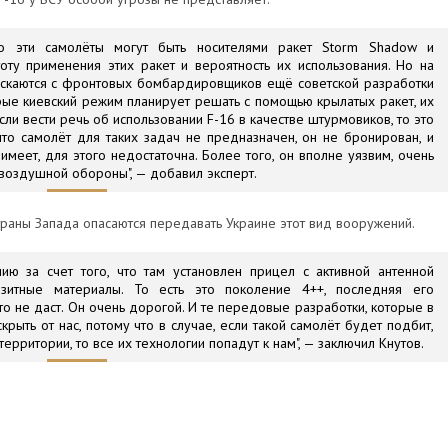
что эти самолёты могут быть носителями ракет Storm Shadow и
тоту применения этих ракет и вероятность их использования. Но на
ускаются с фронтовых бомбардировщиков ещё советской разработки
орые киевский режим планирует решать с помощью крылатых ракет, их
сли вести речь об использовании F-16 в качестве штурмовиков, то это
о самолёт для таких задач не предназначен, он не бронирован, и
меет, для этого недостаточна. Более того, он вполне уязвим, очень
воздушной обороны", — добавил эксперт.
страны Запада опасаются передавать Украине этот вид вооружений.
ию за счет того, что там установлен прицел с активной антенной
озитные материалы. То есть это поколение 4++, последняя его
о не даст. Он очень дорогой. И те передовые разработки, которые в
крыть от нас, потому что в случае, если такой самолёт будет подбит,
рритории, то все их технологии попадут к нам", — заключил Кнутов.