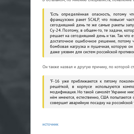
"Есть определённая опасность, потому 
французских ракет SCALP, что повысит час
сегодняшний день те же самые ракеты зап
Су-24. Поэтому, в общем-то, те задачи, кот
решает на сегодняшний день и так. Так что е
достаточное ошибочное решение, потому чт
бомбовая нагрузка и пушечная, которую он и
даже уязвим для систем российской противо
Он также назвал и другую причину, по которой 
"F-16 уже приближаются к пятому поколен
решёткой, в корпусе используются комп
модификация. Но такой самолёт Украине никт
нём имеются, естественно, США попытаются с
совершит аварийную посадку на российской те
источник