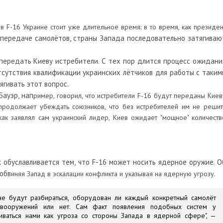
 F-16 Украине стоит уже длительное время: в то время, как президен
передаче самолётов, страны Запада последовательно затягиваю
передать Киеву истребители. С тех пор длится процесс ожидани
тсутствия квалификации украинских лётчиков для работы с таким
гивать этот вопрос.
ауэр, нап
ример, говорил, что истребители F-16 будут переданы Киев
продолжает убеждать союзников, что без истребителей им не решит
как заявлял сам украинский лидер, Киев ожидает "мощное" количеств
к обуславливается тем, что F-16 может носить ядерное оружие. О
 обв
иняя Запад в эскалации конфликта и указывая на ядерную угрозу.
е будут разбираться, оборудован ли каждый конкретный самолёт
 вооружений или нет. Сам факт появления подобных систем у
иваться нами как угроза со стороны Запада в ядерной сфере", —