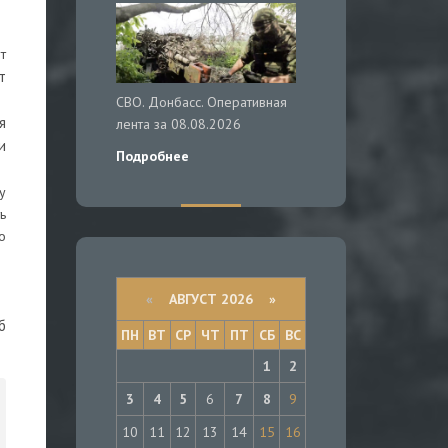
т
т
СВО. Донбасс. Оперативная
я
лента за 08.08.2026
и
Подробнее
у
ь
о
«
АВГУСТ 2026 »
б
ПН
ВТ
СР
ЧТ
ПТ
СБ
ВС
1
2
3
4
5
6
7
8
9
10
11
12
13
14
15
16