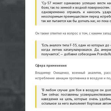
"Су-57 может одинаково успешно вести на
боях, так по земной и водной поверхностям.
одновременно отражать и наносить уда
неоспоримым преимуществом перед истреби
так же пытаются как бы догнать нас, но пока о
Он также ответил на вопрос о том, с какими зап
"Есть аналоги типа F-35, один из которых д
когда летчик катапультировался. Да, амер
получается", — добавил собеседник Pravda.R
Сфера применения
Владимир Онищенко, военный аналитик, расс
истребление авиации противника в воздухе и п
"В любом случае для боя в воздухе он до
Там сейчас поставлены усовершенствованн
наведения на цель, которые очень удобны 
остальное за него выполняет бортовая автома