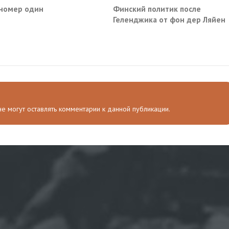
номер один
Финский политик после
Геленджика от фон дер Ляйен
потребовали немедленно
прекратить помощь Киеву
 не могут оставлять комментарии к данной публикации.