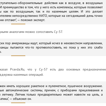
ступательно-оборонительные действия как в воздухе, в воздушных
 И преимущество в том, что у него есть комплексы, которые позволяют
ры как по воздушным, так и по наземным целям. И это делает
телями непосредственно НАТО, которые на сегодняшний день точно
ни отстают", — пояснил эксперт.
адными аналогами можно сопоставить Су-57.
о сих пор американцы ищут, который исчез в неизвестном направлении,
иканцы пытаются что-то противопоставить, но пока у них это слабо
u.
казал Pravda.Ru, что у Су-57 есть два основных предназначения
оддержка наземных операций.
лжен иметь хорошее ракетное и пулеметное, пушечное вооружение.
ые автоматические системы, причем, с приборами прицеливания и
летчику. Летчик только предварительно может навести на цель, а
тика", — объяснил он.