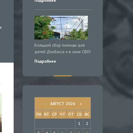
Подробнее
я
Большой сбор помощи для
детей Донбасса и в зоне СВО!
Подробнее
«
АВГУСТ 2026 »
ПН
ВТ
СР
ЧТ
ПТ
СБ
ВС
1
2