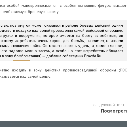
ется особой маневренностью: он способен выполнять фигуры высшег
ет необходимую броневую защиту.
остью, поэтому он может оказаться в районе боевых действий одним
сподство в воздухе над зоной проведения самой войсковой операции.
грузке и вооружения, которое имеется на борту истребителя, он
оэтому истребитель очень хорош для борьбы, например, с танками
стами скопления войск. Он может наносить удары, а, самое главное,
а его задолго можно засечь, а особенно этот истребитель обладает
и в зону бомбометания", — добавил собеседник Pravda.Ru.
аметно входить в зону действия противовоздушной обороны (ПВО
оказывается над самой целью.
СЛЕДУЮЩИЙ ПОСТ
Посмотрет