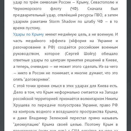
удар по трём символам России — Крыму, Севастополю и
Черноморского флоту (ЧФ). Сначала был
предварительный удар, отвлёкший ресурсы ПВО, а затем
ударили ракетами Storm Shadow по штабу ЧФ — в то
время пустому.
Удары по Крыму
имеют медийную цель, а не военную. И
часть медийного эффекта (эйфория на Украине и
разочарование в РФ) создаётся российским военным
руководством, которое (Сергей Шойгу) обещало
ответные удары по центрам принятия решений в Киеве,
а теперь, очевидно — не может этого сделать. Из-за чего
— никто в России не понимает, и многие думают, что это
опять "договорняки".
С этой точки зрения смысл в этих ударах для Киева есть.
Дело в том, что Крым неформально считается на Западе
российской территорией: признаётся волюнтаризм Никиты
Хрущева по передаче полуострова Украине, право РФ
на контроль водного и воздушного пространства Крыма,
и даже Владимир Зеленский перестал прямо называть
"деоккупацию" Крыма своей целью. Поэтому Крым в
переговорах (если они есть) с США остаётся де-юре за