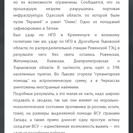
но их возможности ограничены. Сообщается, что за
прошедшую неделю разрушалась портовая
инфраструктура Одесской области, по которой были
пуски "Гераней" и ракет "Оникс". Одно из попаданий
зафиксировано в Затоке.
Был удар по НПЗ в Кременчуге и военному
госпиталю там же, удар по НПЗ в Дрогобыче Львовской
области, по распределительной станции Ровенской ТЭЦ, в
результате чего без света остались Ровенская,
Житомирская, Киевская, Днепропетровская и
Харьковская области. В частности, речь идёт о 398
населенных пунктах. Во Львове сгорела "гуманитарная
помощь" на астрономическую сумму, а в Черкассах
уничтожены иностранные наёмники.
Подобные результаты, а это малая их часть, надо широко
подавать в сводках, так как они влияют на морально-
психологическое состояние противника (и россиян, кстати,
тоже), на размеры выделяемой помощи ВСУ странами
Запада, а также прямо доносят одну простую истину
солдатам ВСУ — единственная возможность выжить — это
сдаться российским войскам.