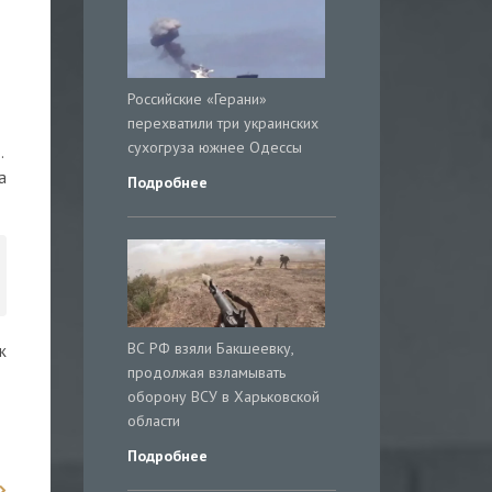
Российские «Герани»
перехватили три украинских
сухогруза южнее Одессы
.
а
Подробнее
ВС РФ взяли Бакшеевку,
к
продолжая взламывать
оборону ВСУ в Харьковской
области
Подробнее