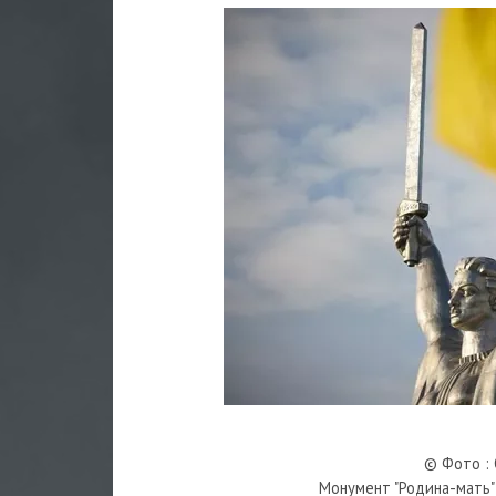
© Фото : O
Монумент "Родина-мать"