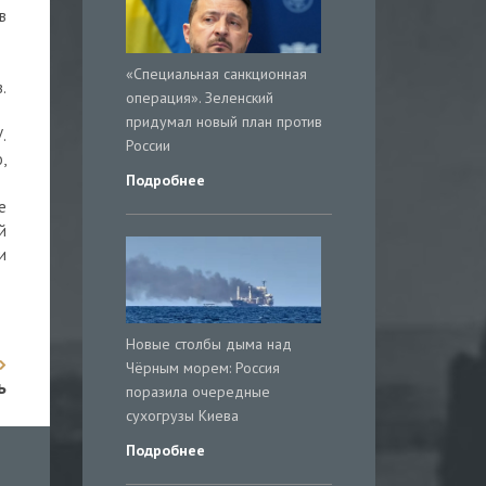
в
«Специальная санкционная
.
операция». Зеленский
придумал новый план против
.
России
,
Подробнее
е
й
и
Новые столбы дыма над
Чёрным морем: Россия
ь
поразила очередные
сухогрузы Киева
Подробнее