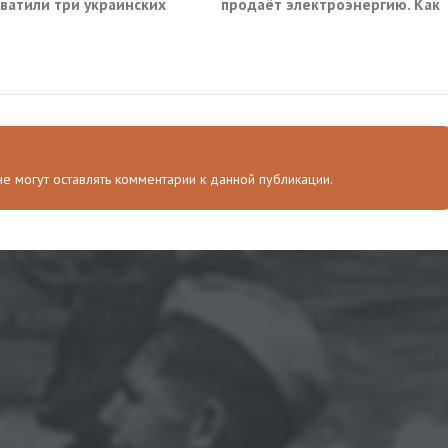
ватили три украинских
продаёт электроэнергию. Как
руза южнее Одессы
так?
 не могут оставлять комментарии к данной публикации.