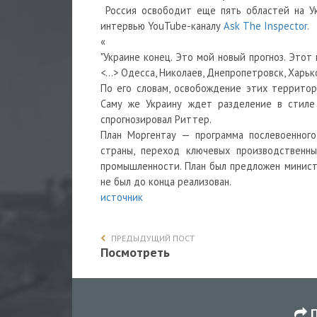
Россия освободит еще пять областей на Ук
интервью YouTube-каналу
Ask The Inspector
.
«
"Украине конец. Это мой новый прогноз. Этот
<…>
Одесса,
Николаев,
Днепропетровск,
Харьк
По его словам, освобождение этих террито
Саму же Украину ждет разделение в стиле "
спрогнозировал Риттер.
План Моргентау — программа послевоенног
страны, переход ключевых производственн
промышленности. План был предложен минис
не был до конца реализован.
источник
ПРЕДЫДУЩИЙ ПОСТ
Посмотреть
П