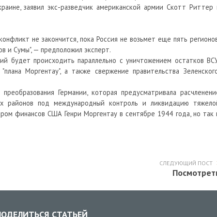
раине, заявил экс-разведчик американской армии Скотт Риттер 
 конфликт не закончится, пока Россия не возьмет еще пять регионов
ов
и Сумы", — предположил эксперт.
рий будет происходить параллельно с уничтожением остатков
ВСУ
плана Моргентау", а также свержение правительства Зеленского
о преобразования
Германии
, которая предусматривала расчленени
ых районов под международный контроль и ликвидацию тяжело
тром финансов
США
Генри Моргентау в сентябре 1944 года, но так 
СЛЕДУЮЩИЙ ПОСТ
Посмотрет
ОДЕЛИТЬСЯ СТАТЬЕЙ