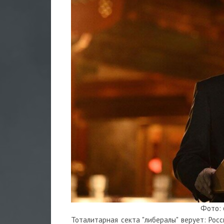
Фото: 
Тоталитарная секта "либералы" верует: Рос