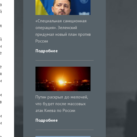
а
й
«Специальная санкционная
л
операция». Зеленский
придумал новый план против
й
России
и
Подробнее
е
е
я
и
м
Путин раскрыл до мелочей,
в
что будет после массовых
атак Киева по России
и
Подробнее
и
е