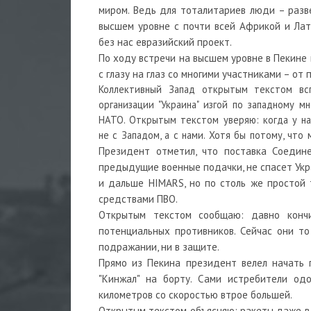
миром. Ведь для тоталитариев люди – разве
высшем уровне с почти всей Африкой и Ла
без нас евразийский проект.
По ходу встречи на высшем уровне в Пекине 
с глазу на глаз со многими участниками – от
Коллективный Запад открытым текстом всп
организации "Украина" изгой по западному 
НАТО. Открытым текстом уверяю: когда у на
не с Западом, а с нами. Хотя бы потому, что 
Президент отметил, что поставка Соедин
предыдущие военные подачки, не спасет Укр
и дальше HIMARS, но по столь же простой
средствами ПВО.
Открытым текстом сообщаю: давно кончи
потенциальных противников. Сейчас они т
подражании, ни в защите.
Прямо из Пекина президент велел начать 
"Кинжал" на борту. Сами истребители од
километров со скоростью втрое большей.
Открытым текстом объясняю: ракеты даже в 