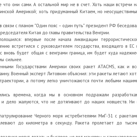
 что они сами. А остальной мир не в счет. Хоть наши встречи н
тинской Америкой; хоть придуманный Китаем, но неосуществимы
в связи с планом "Один пояс – один путь" президент РФ беседова
 председателя Китая до главы правительства Венгрии.
олошился: впервые после начала ликвидации террористическо
мнению встретился с руководителем государства, входящего в ЕС 
с вновь будет общая с венграми граница, им будет куда надежне
мы сильнее.
енными Государствами Америки своих ракет ATACMS, как и вс
аину. Военный эксперт Литовкин объяснил: эти ракеты летают хот
 траектории, а потому легко уничтожаются почти любыми нашим
лись времена, когда мы в основном подражали разработка
о и дело жалуются, что не дотягивают до наших новшеств. Ни 
патрулирование Черного моря истребителями МиГ-31 с ракетам
олевают до километра в секунду. Ракета пролетает до тысяч
воздухе могут летать и быстрее, но вот маневры и самонаведени