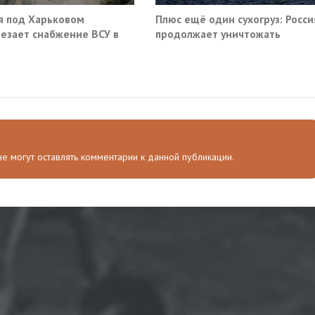
я под Харьковом
Плюс ещё один сухогруз: Росси
езает снабжение ВСУ в
продолжает уничтожать
нске и Краматорске
морскую логистику Украины
 не могут оставлять комментарии к данной публикации.