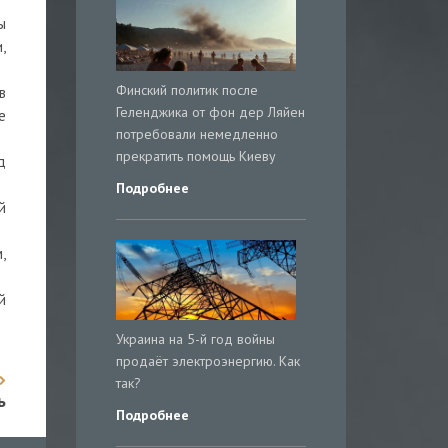
ы
,
Финский политик после
в
Геленджика от фон дер Ляйен
е
потребовали немедленно
прекратить помощь Киеву
д
Подробнее
й
,
й
Украина на 5-й год войны
продаёт электроэнергию. Как
так?
ь
Подробнее