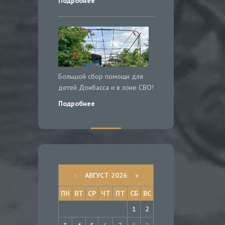
Подробнее
Большой сбор помощи для
детей Донбасса и в зоне СВО!
Подробнее
«
АВГУСТ 2026 »
ПН
ВТ
СР
ЧТ
ПТ
СБ
ВС
1
2