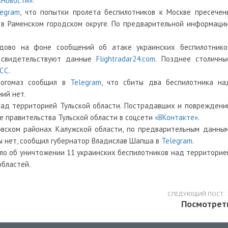
«Новости»
.
legram
, что попытки пролета беспилотников к Москве пресечен
 в Раменском городском округе. По предварительной информации
дово на фоне сообщений об атаке украинских беспилотнико
 свидетельствуют данные
Flightradar24.com
. Позднее столичны
СС
.
Богомаз сообщил в
Telegram
, что сбиты два беспилотника на
ий нет.
ад территорией Тульской области. Пострадавших и повреждени
е правительства Тульской области в соцсети
«ВКонтакте»
.
вском районах Калужской области, по предварительным данным
 нет, сообщил губернатор Владислав Шапша в
Telegram
.
ло
об уничтожении 11 украинских беспилотников над территорие
областей.
СЛЕДУЮЩИЙ ПОСТ
Посмотрет