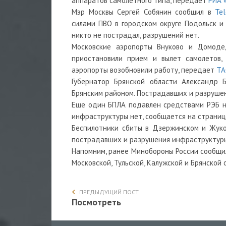
аппаратов самолетного типа, передает
РИА 
Мэр Москвы Сергей Собянин сообщил в
Te
силами ПВО в городском округе Подольск и
никто не пострадал, разрушений нет.
Московские аэропорты Внуково и Домоде
приостановили прием и вылет самолетов,
аэропорты возобновили работу, передает
ТА
Губернатор Брянской области Александр 
Брянским районом. Пострадавших и разрушен
Еще один БПЛА подавлен средствами РЭБ н
инфраструктуры нет, сообщается на страниц
Беспилотники сбиты в Дзержинском и Жуко
пострадавших и разрушения инфраструктуры
Напомним, ранее Минобороны России
сообщи
Московской, Тульской, Калужской и Брянской 
ПРЕДЫДУЩИЙ ПОСТ
Посмотреть