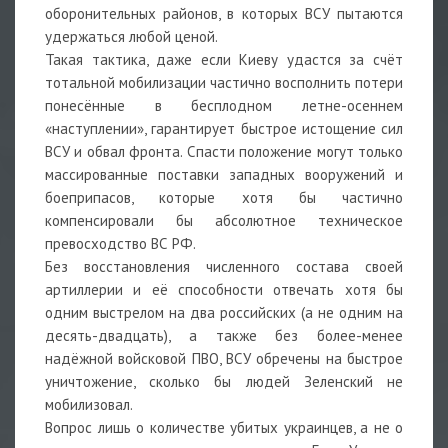
оборонительных районов, в которых ВСУ пытаются
удержаться любой ценой.
Такая тактика, даже если Киеву удастся за счёт
тотальной мобилизации частично восполнить потери
понесённые в бесплодном летне-осеннем
«наступлении», гарантирует быстрое истощение сил
ВСУ и обвал фронта. Спасти положение могут только
массированные поставки западных вооружений и
боеприпасов, которые хотя бы частично
компенсировали бы абсолютное техническое
превосходство ВС РФ.
Без восстановления численного состава своей
артиллерии и её способности отвечать хотя бы
одним выстрелом на два российских (а не одним на
десять-двадцать), а также без более-менее
надёжной войсковой ПВО, ВСУ обречены на быстрое
уничтожение, сколько бы людей Зеленский не
мобилизовал.
Вопрос лишь о количестве убитых украинцев, а не о