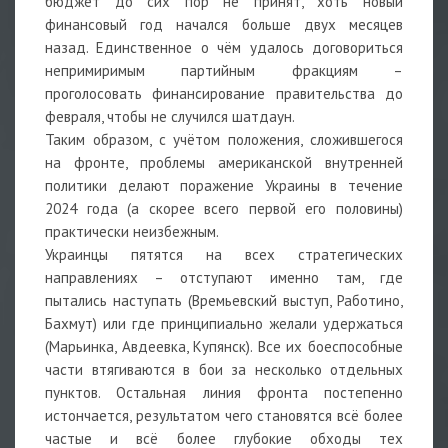
бюджет до сих пор не принят, хоть новый
финансовый год начался больше двух месяцев
назад. Единственное о чём удалось договориться
непримиримым партийным фракциям –
проголосовать финансирование правительства до
февраля, чтобы не случился шатдаун.
Таким образом, с учётом положения, сложившегося
на фронте, проблемы американской внутренней
политики делают поражение Украины в течение
2024 года (а скорее всего первой его половины)
практически неизбежным.
Украинцы пятятся на всех стратегических
направлениях – отступают именно там, где
пытались наступать (Времьевский выступ, Работино,
Бахмут) или где принципиально желали удержаться
(Марьинка, Авдеевка, Купянск). Все их боеспособные
части втягиваются в бои за несколько отдельных
пунктов. Остальная линия фронта постепенно
истончается, результатом чего становятся всё более
частые и всё более глубокие обходы тех