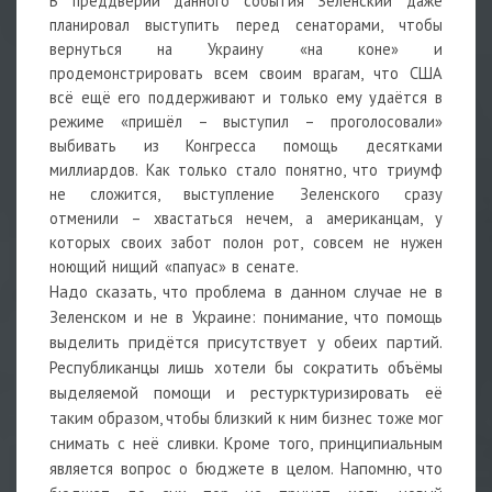
В преддверии данного события Зеленский даже
планировал выступить перед сенаторами, чтобы
вернуться на Украину «на коне» и
продемонстрировать всем своим врагам, что США
всё ещё его поддерживают и только ему удаётся в
режиме «пришёл – выступил – проголосовали»
выбивать из Конгресса помощь десятками
миллиардов. Как только стало понятно, что триумф
не сложится, выступление Зеленского сразу
отменили – хвастаться нечем, а американцам, у
которых своих забот полон рот, совсем не нужен
ноющий нищий «папуас» в сенате.
Надо сказать, что проблема в данном случае не в
Зеленском и не в Украине: понимание, что помощь
выделить придётся присутствует у обеих партий.
Республиканцы лишь хотели бы сократить объёмы
выделяемой помощи и рестурктуризировать её
таким образом, чтобы близкий к ним бизнес тоже мог
снимать с неё сливки. Кроме того, принципиальным
является вопрос о бюджете в целом. Напомню, что