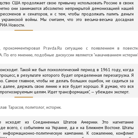
дство США продолжает свою привычку использовать Россию в своих
кретно они занимаются абсолютно неприкрытой демонизацией нашей
грессменов и сенаторов, и с тем, чтобы продолжать палить деньги
 украинской войны. Мы считаем, что это весьма-весьма досадная
 РИА Новости.
г, прокомментировал Pravda.Ru ситуацию с появлением в повестк
. По его мнению, подобные дискуссии являются "накачиванием истерии"
роисходит. Такой же был психологический период в 1961 году, когда
процесс, в результате которого будет определенная перезагрузка. Я
о. Самое главное, чтобы не делать больших ошибок, не садиться за
ак далее, держать свою линию и все будет хорошо. Я думаю, что вся
то прогнозируемым целям. Идет трансформация", — убежден эксперт.
ав Тарасов, политолог, историк.
ые исходят из Соединенных Штатов Америки. Это нагнетание
де всего, с событиями на Украине, да и на Ближнем Востоке. Штаты
т информационно-политическую кампанию. К сожалению, конфликт