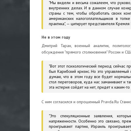
"Мы видели и весьма сожалеем, что руково
внутренних делах. И в данном случае кон
страны с тем, чтобы обработать своих кон
американских налогоплательщиков в топке
практика", — цитирует представителя Кремля
Не в этом году
Дмитрий Таран, военный аналитик, политоло
обсуждения "прямого столкновения" России и США
"Вот этот психологический период сейчас п
был Карибский кризис. Но это управляемый 
думаю, что в этом году все будет нормальн
стол переговоров, куда нас заманивают и т
эта истерия сойдет на нет, придет к каким-
С ним согласился и опрошенный Pravda.Ru Станисл
"Это спекуляционные заявления, котор
напряженности. Особенно это связано, преж
проигрывают партию, Израиль проигрывае