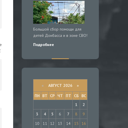
Большой сбор помощи для
детей Донбасса и в зоне СВО!
Подробнее
е
.
«
АВГУСТ 2026 »
ПН
ВТ
СР
ЧТ
ПТ
СБ
ВС
1
2
3
4
5
6
7
8
9
10
11
12
13
14
15
16