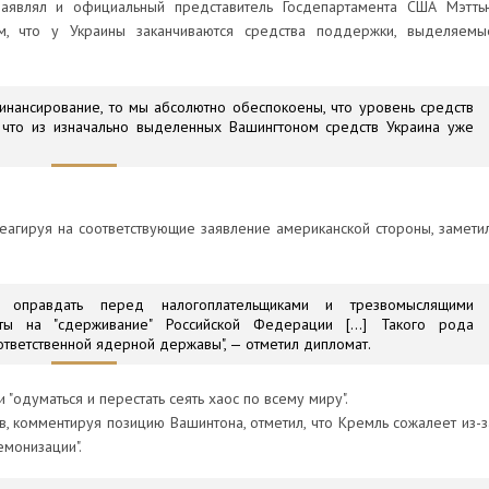
аявлял и официальный представитель Госдепартамента США Мэтть
м, что у Украины заканчиваются средства поддержки, выделяемы
финансирование, то мы абсолютно обеспокоены, что уровень средств
, что из изначально выделенных Вашингтоном средств Украина уже
еагируя на соответствующие заявление американской стороны, заметил
бы оправдать перед налогоплательщиками и трезвомыслящими
ты на "сдерживание" Российской Федерации [...] Такого рода
тветственной ядерной державы", — отметил дипломат.
 "одуматься и перестать сеять хаос по всему миру".
, комментируя позицию Вашинтона, отметил, что Кремль сожалеет из-з
емонизации".