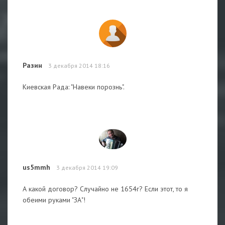
Разин
3 декабря 2014 18:16
Киевская Рада: "Навеки порознь".
us5mmh
3 декабря 2014 19:09
А какой договор? Случайно не 1654г? Если этот, то я
обеими руками "ЗА"!