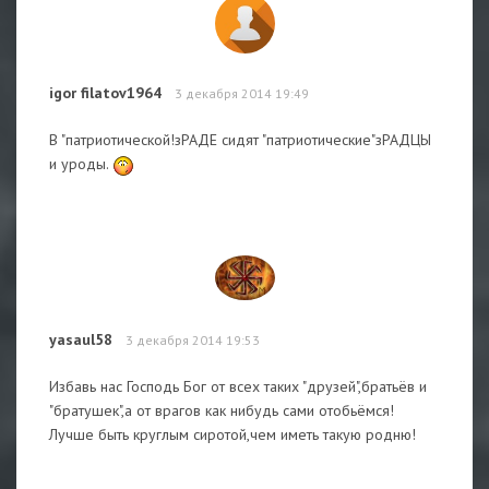
igor filatov1964
3 декабря 2014 19:49
В "патриотической!зРАДЕ сидят "патриотические"зРАДЦЫ
и уроды.
yasaul58
3 декабря 2014 19:53
Избавь нас Господь Бог от всех таких "друзей",братьёв и
"братушек",а от врагов как нибудь сами отобьёмся!
Лучше быть круглым сиротой,чем иметь такую родню!