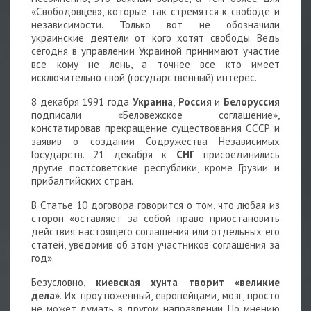
«Свободовцев», которые так стремятся к свободе и
независимости. Только вот не обозначили
украинские деятели от кого хотят свободы. Ведь
сегодня в управлении Украиной принимают участие
все кому не лень, а точнее все кто имеет
исключительно свой (государственный) интерес.
8 декабря 1991 года
Украина
,
Россия
и
Белоруссия
подписали «Беловежское соглашение»,
констатировав прекращение существования СССР и
заявив о создании Содружества Независимых
Государств. 21 декабря к
СНГ
присоединились
другие постсоветские республики, кроме Грузии и
прибалтийских стран.
В Статье 10 договора говорится о том, что любая из
сторон «оставляет за собой право приостановить
действия настоящего соглашения или отдельных его
статей, уведомив об этом участников соглашения за
год».
Безусловно,
киевская хунта творит «великие
дела»
. Их проутюженный, европейцами, мозг, просто
не может думать в другом направлении. По мнению