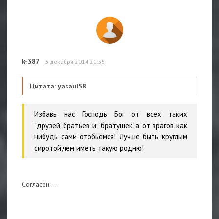
k-387
3 декабря 2014 21:55
Цитата: yasaul58
Избавь нас Господь Бог от всех таких
"друзей",братьёв и "братушек",а от врагов как
нибудь сами отобьёмся! Лучше быть круглым
сиротой,чем иметь такую родню!
Согласен.....