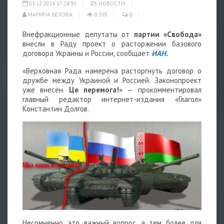
03.12.2014 17:28:30
НОВОСТИ
МАРИНА БЕЛОВА
8 393
8
Внефракционные депутаты от
партии «Свобода»
внесли в Раду проект о расторжении базового
договора Украины и России, сообщает
ИАН
.
«Верховная Рада намерена расторгнуть договор о
дружбе между Украиной и Россией. Законопроект
уже внесён.
Це перемога!
» — прокомментировал
главный редактор интернет-издания «Глагол»
Константин Долгов.
Несомненно, это важный вопрос, а тем более для