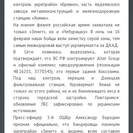
контроль укрепрайон «Бревно», часть Авдеевского
завода металлоконструкций и железнодорожную
станцию «Химик».
На южном фланге российская армия захватила не
только «Зенит», но и «Чебурашку». В ночь на 16
февраля наши бойцы вели зачистку серой зоны, тем
самым ликвидировав выступ укровермахта за ДКАД.
В Сети появилась видеозапись, которая
подтверждает, что ВС РФ контролируют Alter Group
и офисный комплекс заводоуправления (геолокация
48.16201, 37.70543), это первые здания Коксохима.
Под наш контроль перешла и Донецкая
фильтровальная станция, Укровермахт бежал не
только из этого района, но и из близлежащего леса в
сторону городской застройки. Повторимся:
обновление ЛБС зафиксировано по украинским
источникам.
Пресс-офицер 3-й ОШБр Александр Бородин
признал официально, что бандеровцы покинули
укрепрайон «Зенит» и, видимо, всем составом