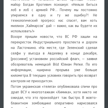
майор Богдан Кротевич психанул: «Нельзя биться
лоб в лоб с армией РФ… Почему мы постоянно
упираемся в одну и ту же ошибку?! Не
технологический прогресс нас спасет, вам хоть
миллион „Хаймарсов“ дай — важно, как вы будете их
использовать!»
Вскоре пришли новости, что ВС РФ зашли на
перекресток Индустриального проспекта и дороги
на Ласточкино. «На месте, где Зеленский сделал
селфи у въезда в Авдеевку в конце декабря,
[россияне] установили российский флаг», — заявил
обозреватель немецкой Bild Юлиан Репке. По его
информации, «ширина прорыва уже больше
километра. В текущих условиях говорить про возврат
контроля не приходится».
Потом украинская «телега» опубликовала спичи про
драп ВСУ к многоэтажкам «Химика», хотя никто не
ожидал, что это произойдет так быстро. В жовто-
блакитном зомбоящике оперативно нарисовался