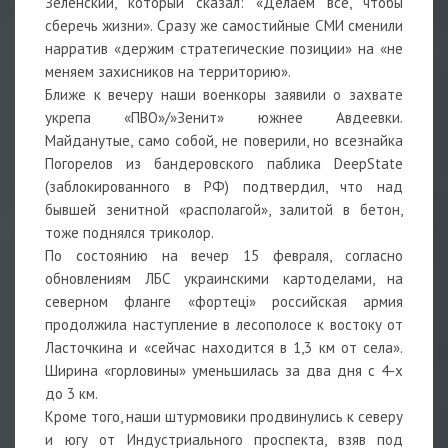
Зеленский, который сказал: «Делаем всё, чтобы
сберечь жизни». Сразу же самостийные СМИ сменили
нарратив «держим стратегические позиции» на «не
меняем захисников на территорию».
Ближе к вечеру наши военкоры заявили о захвате
укрепа «ПВО»/»Зенит» южнее Авдеевки.
Майданутые, само собой, не поверили, но всезнайка
Погорелов из бандеровского паблика DeepState
(заблокированного в РФ) подтвердил, что над
бывшей зенитной «располагой», залитой в бетон,
тоже поднялся триколор.
По состоянию на вечер 15 февраля, согласно
обновлениям ЛБС украинскими картоделами, на
северном фланге «фортецi» российская армия
продолжила наступление в лесополосе к востоку от
Ласточкина и «сейчас находится в 1,3 км от села».
Ширина «горловины» уменьшилась за два дня с 4-х
до 3 км.
Кроме того, наши штурмовики продвинулись к северу
и югу от Индустриального проспекта, взяв под