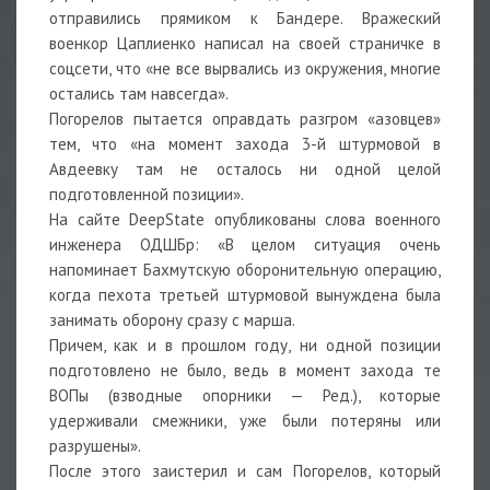
отправились прямиком к Бандере. Вражеский
военкор Цаплиенко написал на своей страничке в
соцсети, что «не все вырвались из окружения, многие
остались там навсегда».
Погорелов пытается оправдать разгром «азовцев»
тем, что «на момент захода 3-й штурмовой в
Авдеевку там не осталось ни одной целой
подготовленной позиции».
На сайте DeepState опубликованы слова военного
инженера ОДШБр: «В целом ситуация очень
напоминает Бахмутскую оборонительную операцию,
когда пехота третьей штурмовой вынуждена была
занимать оборону сразу с марша.
Причем, как и в прошлом году, ни одной позиции
подготовлено не было, ведь в момент захода те
ВОПы (взводные опорники — Ред.), которые
удерживали смежники, уже были потеряны или
разрушены».
После этого заистерил и сам Погорелов, который