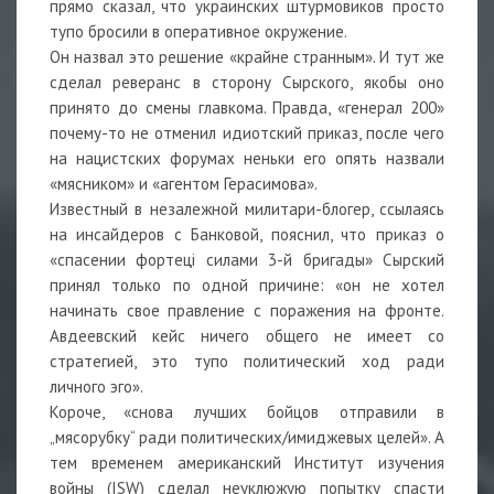
прямо сказал, что украинских штурмовиков просто
тупо бросили в оперативное окружение.
Он назвал это решение «крайне странным». И тут же
сделал реверанс в сторону Сырского, якобы оно
принято до смены главкома. Правда, «генерал 200»
почему-то не отменил идиотский приказ, после чего
на нацистских форумах неньки его опять назвали
«мясником» и «агентом Герасимова».
Известный в незалежной милитари-блогер, ссылаясь
на инсайдеров с Банковой, пояснил, что приказ о
«спасении фортецi силами 3-й бригады» Сырский
принял только по одной причине: «он не хотел
начинать свое правление с поражения на фронте.
Авдеевский кейс ничего общего не имеет со
стратегией, это тупо политический ход ради
личного эго».
Короче, «снова лучших бойцов отправили в
„мясорубку“ ради политических/имиджевых целей». А
тем временем американский Институт изучения
войны (ISW) сделал неуклюжую попытку спасти