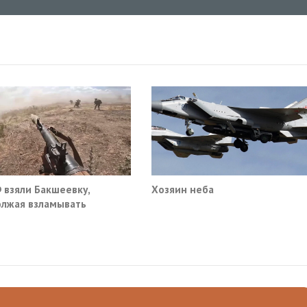
 взяли Бакшеевку,
Хозяин неба
лжая взламывать
ну ВСУ в Харьковской
ти