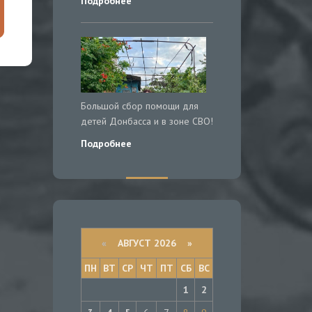
Подробнее
Большой сбор помощи для
детей Донбасса и в зоне СВО!
Подробнее
«
АВГУСТ 2026 »
ПН
ВТ
СР
ЧТ
ПТ
СБ
ВС
1
2