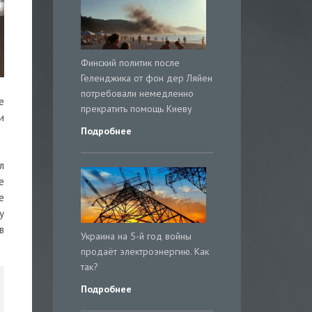
Финский политик после
Геленджика от фон дер Ляйен
потребовали немедленно
е
прекратить помощь Киеву
и
Подробнее
л
е
е
у
в
Украина на 5-й год войны
продаёт электроэнергию. Как
так?
Подробнее