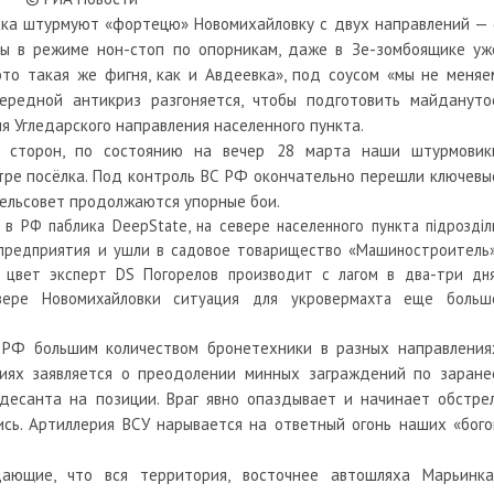
а штурмуют «фортецю» Новомихайловку с двух направлений — 
ры в режиме нон-стоп по опорникам, даже в Зе-зомбоящике уж
это такая же фигня, как и Авдеевка», под соусом «мы не меняе
ередной антикриз разгоняется, чтобы подготовить майдануто
я Угледарского направления населенного пункта.
х сторон, по состоянию на вечер 28 марта наши штурмовик
тре посёлка. Под контроль ВС РФ окончательно перешли ключевы
 сельсовет продолжаются упорные бои.
в РФ паблика DeepState, на севере населенного пункта пiдроздiл
зпредприятия и ушли в садовое товарищество «Машиностроитель»
) цвет эксперт DS Погорелов производит с лагом в два-три дня
вере Новомихайловки ситуация для укровермахта еще больш
 РФ большим количеством бронетехники в разных направления
риях заявляется о преодолении минных заграждений по заране
есанта на позиции. Враг явно опаздывает и начинает обстрел
ись. Артиллерия ВСУ нарывается на ответный огонь наших «бого
дающие, что вся территория, восточнее автошляха Марьинка