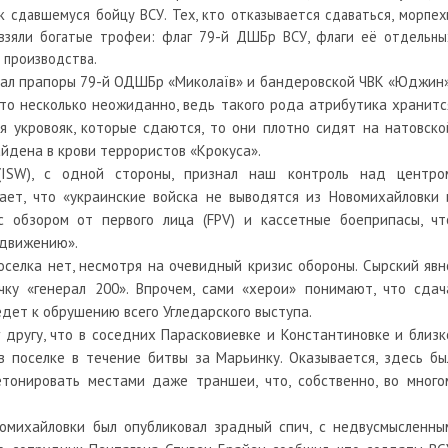
 сдавшемуся бойцу ВСУ. Тех, кто отказывается сдаваться, морпех
 взяли богатые трофеи: флаг 79-й ДШБр ВСУ, флаги её отдельны
 производства.
зал прапоры 79-й ОДШБр «Миколаїв» и бандеровской ЧВК «Юджин»
то несколько неожиданно, ведь такого рода атрибутика хранитс
ся укровояк, которые сдаются, то они плотно сидят на натовско
айдена в крови террористов «Крокуса».
(ISW), с одной стороны, признал наш контроль над центро
ает, что «украинские войска не выводятся из Новомихайловки 
 обзором от первого лица (FPV) и кассетные боеприпасы, чт
одвижению».
оселка нет, несмотря на очевидный кризис обороны. Сырский явн
ку «генерал 200». Впрочем, сами «херои» понимают, что сдач
дет к обрушению всего Угледарского выступа.
 другу, что в соседних Парасковиевке и Константиновке и близк
в поселке в течение битвы за Марьинку. Оказывается, здесь бы
тонировать местами даже траншеи, что, собственно, во много
омихайловки был опубликовал зрадный спич, с недвусмысленны