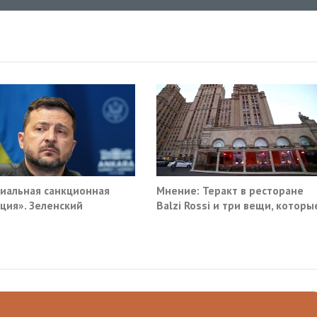
иальная санкционная
Мнение: Теракт в ресторане
ция». Зеленский
Balzi Rossi и три вещи, которы
мал новый план против
система не умеет видеть в
и
себе