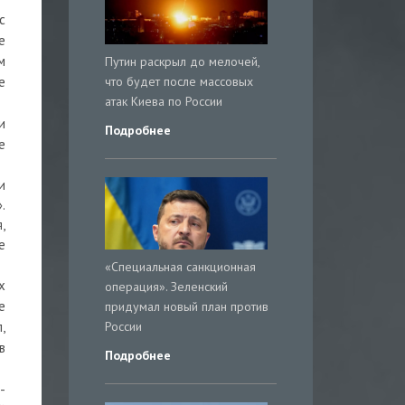
с
е
м
Путин раскрыл до мелочей,
что будет после массовых
е
атак Киева по России
и
Подробнее
е
и
.
,
е
«Специальная санкционная
х
операция». Зеленский
е
придумал новый план против
России
,
в
Подробнее
-