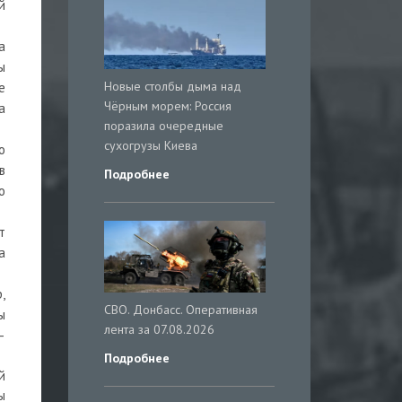
й
а
ы
Новые столбы дыма над
е
Чёрным морем: Россия
а
поразила очередные
сухогрузы Киева
о
в
Подробнее
о
т
а
,
СВО. Донбасс. Оперативная
ы
лента за 07.08.2026
—
Подробнее
й
ы