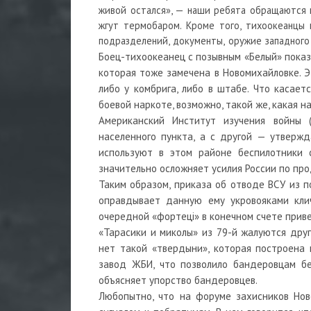
живой остался», — наши ребята обращаются к
жгут термобаром. Кроме того, тихоокеанцы
подразделений, документы, оружие западного
Боец-тихоокеанец с позывным «Белый» пока
которая тоже замечена в Новомихайловке. Э
либо у комбрига, либо в штабе. Что касает
боевой наркоте, возможно, такой же, какая н
Американский Институт изучения войны 
населенного пункта, а с другой — утвержд
используют в этом районе беспилотники с
значительно осложняет усилия России по пр
Таким образом, приказа об отводе ВСУ из п
оправдывает данную ему укровояками клич
очередной «фортецi» в конечном счете приве
«Тарасики и миколы» из 79-й жалуются друг
нет такой «твердыни», которая построена 
завод ЖБИ, что позволило бандеровцам бе
объясняет упорство бандеровцев.
Любопытно, что на форуме захисников Нов