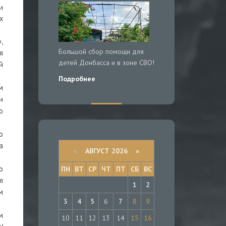
и
х
,
Большой сбор помощи для
я
детей Донбасса и в зоне СВО!
й
Подробнее
м
и
о
о
а
«
АВГУСТ 2026 »
о
ПН
ВТ
СР
ЧТ
ПТ
СБ
ВС
л
1
2
м
3
4
5
6
7
8
9
м
10
11
12
13
14
15
16