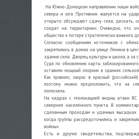
На Южно-Донецком направлении наши войск
севера и юга. Противник жалуется на уда
открыто обсуждают сдачу села, дескать, «
солдат на территории». Очевидно, что оч
общество к потере стратегически важного дл
Согласно сообщениям источников с обеи
закрепились в домах на улице Ленина в цен
здания села: Дворец культуры и школа, а за
Судя по обновлению карты заблокированного 
оставили мощный опорник в зданиях сельхо
Как правило, закрас в красный (российский
поэтому можно предположить, что на се
поплохела.
На кадрах с геолокацией видны атаки ВС
севернее населённого пункта. В коммента
сделанным проходам и удачных высадках д
когда группы рассредоточились и закрепил
войны».
Есть и другие свидетельства, подтверж