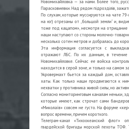
Новомихайловка — за нами. Более того, ру
Парасковиевки. Над рядом пiдроздiлiв, зажат
По слухам, которые муссируются на чате 79
на юг) отрезаны от „большой земли“ и, види
тоже под кацапом», несмотря на отрицание
наши наступают со стороны молочно-товарно
несколько сотен метров и добралась до кор
Эта информация согласуется с выкладка
отражают ЛБС. По их данным, в течение 
Новомихайловке. Сейчас ее войска контро
находится в серой зоне, и только на самом 
Укровермахт бьется за каждый дом, оставля
хаты. Как только наши продвигаются к ним
нехватки у противника живой силы, но акти
Согласно мониторинговым каналам неньки, з
которые имеют, как строчат сами бандеров
«Миколаїв» совсем не густо. На форуме «хе
вопрос времени, причем короткого.
Телеграм-канал «Тихоокеанский флот» о
гвардейской бригады морской пехоты ТОФ. Т