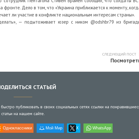
то сотрудник Пентагона Стивен Брайен сообщил, что солдаты ВС
а фронте. Дело в том, что «Украина приближается к моменту, когд
ечает ли участие в конфликте национальным интересам страны».
делать», — подытоживает юзер с ником @odshbr79 из бригад
СЛЕДУЮЩИЙ ПОСТ
Посмотрет
ОДЕЛИТЬСЯ СТАТЬЕЙ
быстро публиковать в своих социальных сетях ссылки на понравившиес
статьи на нашем сайте.
Одноклассники
Мой Мир
X
WhatsApp