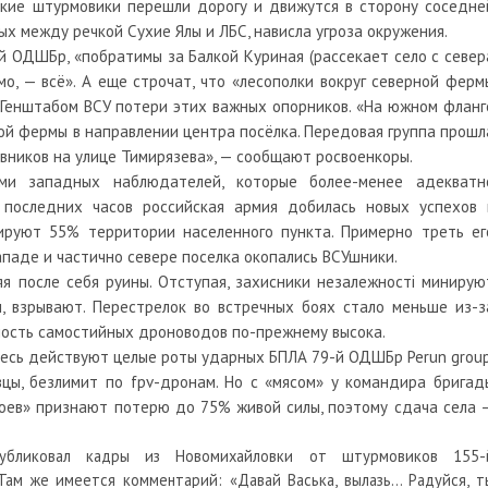
сские штурмовики перешли дорогу и движутся в сторону соседне
ых между речкой Сухие Ялы и ЛБС, нависла угроза окружения.
-й ОДШБр, «побратимы за Балкой Куриная (рассекает село с север
мо, — всё». А еще строчат, что «лесополки вокруг северной ферм
 Генштабом ВСУ потери этих важных опорников. «На южном фланг
й фермы в направлении центра посёлка. Передовая группа прошл
овников на улице Тимирязева», — сообщают росвоенкоры.
ми западных наблюдателей, которые более-менее адекватн
последних часов российская армия добилась новых успехов 
лируют 55% территории населенного пункта. Примерно треть ег
западе и частично севере поселка окопались ВСУшники.
я после себя руины. Отступая, захисники незалежностi минирую
, взрывают. Перестрелок во встречных боях стало меньше из-з
вность самостийных дроноводов по-прежнему высока.
десь действуют целые роты ударных БПЛА 79-й ОДШБр Perun group
цы, безлимит по fpv-дронам. Но с «мясом» у командира бригад
роев» признают потерю до 75% живой силы, поэтому сдача села 
публиковал кадры из Новомихайловки от штурмовиков 155-
ам же имеется комментарий: «Давай Васька, вылазь… Радуйся, т