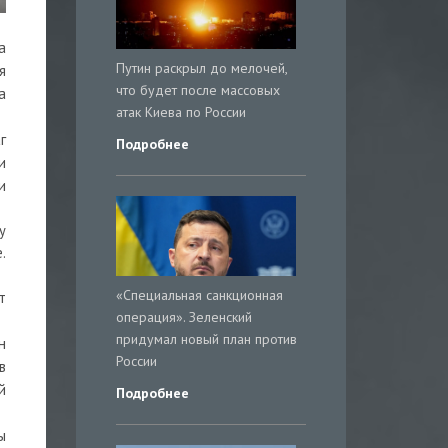
а
Путин раскрыл до мелочей,
я
что будет после массовых
а
атак Киева по России
г
Подробнее
и
и
у
.
«Специальная санкционная
т
операция». Зеленский
придумал новый план против
н
России
в
й
Подробнее
ы