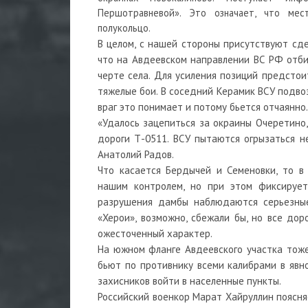
Першотравневой». Это означает, что мес
полукольцо.
В целом, с нашей стороны присутствуют сде
что на Авдеевском направлении ВС РФ отби
черте села. Для усиления позиций предстои
тяжелые бои. В соседний Керамик ВСУ подвоз
враг это понимает и потому бьется отчаянно.
«Удалось зацепиться за окраины Очеретино,
дороги Т-0511. ВСУ пытаются огрызаться н
Анатолий Радов.
Что касается Бердычей и Семеновки, то в
нашим контролем, но при этом фиксируетс
разрушения дамбы наблюдаются серьезные
«Херои», возможно, сбежали бы, но все дор
ожесточенный характер.
На южном фланге Авдеевского участка тоже
бьют по противнику всеми калибрами в явн
захисников войти в населенные пункты.
Российский военкор Марат Хайруллин поясн