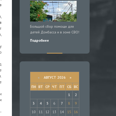
в
,
в
Большой сбор помощи для
т
детей Донбасса и в зоне СВО!
,
Подробнее
у
р
д
е
.
«
АВГУСТ 2026 »
е
ПН
ВТ
СР
ЧТ
ПТ
СБ
ВС
и
1
2
м
3
4
5
6
7
8
9
-
10
11
12
13
14
15
16