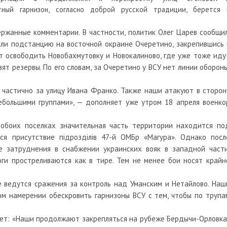
тный гарнизон, согласно доброй русской традиции, берется 
ржанные комментарии. В частности, политик Олег Царев сообщил
ли подстанцию на восточной окраине Очеретино, закрепившись 
т освободить Новобахмутовку и Новокалиново, где уже тоже иду
ят резервы. По его словам, за Очеретино у ВСУ нет линии обороны
 частично за улицу Ивана Франко. Также наши атакуют в сторон
ебольшими группами», — дополняет уже утром 18 апреля военко
 обоих поселках значительная часть территории находится по
я присутствие пiдроздiлiв 47-й ОМБр «Магура». Однако посл
 затруднения в снабжении украинских вояк в западной части
оги простреливаются как в тире. Тем не менее бои носят крайн
 ведутся сражения за контроль над Уманским и Нетайлово. Наш
ом намерении обескровить гарнизоны ВСУ с тем, чтобы по трупа
яет: «Наши продолжают закрепляться на рубеже Бердычи-Орловка