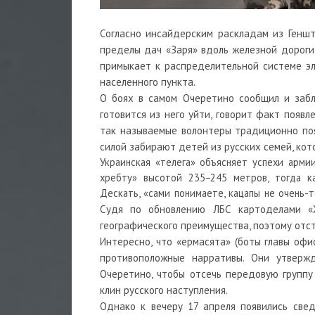
Согласно инсайдерским раскладам из Геншт
пределы дач «Заря» вдоль железной дороги
примыкает к распределительной системе э
населенного пункта.
О боях в самом Очеретино сообщил и забл
готовится из него уйти, говорит факт появл
так называемые волонтеры традиционно по
силой забирают детей из русских семей, ко
Украинская «телега» объясняет успехи арми
хребту» высотой 235−245 метров, тогда ка
Дескать, «сами понимаете, кацапы не очень-т
Судя по обновлению ЛБС картоделами «Ж
географического преимущества, поэтому отс
Интересно, что «ермасята» (боты главы оф
противоположные нарративы. Они утверж
Очеретино, чтобы отсечь передовую группу
клин русского наступления.
Однако к вечеру 17 апреля появились све