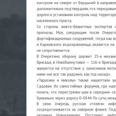
контроля на севере от Бердычей в направл
дополнительно подтвердили, что передовы
дороги и установили контроль над территор
населенного пункта.
Со стороны жовто-блакитных экспертов 
прогнозы. Мол, следующим после Очерет
фортификационных сооружений, тогда как вс
и Карловского водохранилища, окажется на 
не сопротивляется.
В Очеретино оборону держит 23-я механиз
бригада, в Новобахмутовке — 116-я бригад
жалуются на отсутствие у захисников моти
ними «не все так радужно, как год назад».
«Тарасики и миколы» также нашептали ук
Садовая. Из самостийных форумов, где ид
понять, что перестрелки шли в середине се
буквально через дорогу О-0544. По сути, ме
В свою очередь русская «телега» инфо
сосредотачивается на северном фланге. По
окраинах Новокалиново. Поступает ин