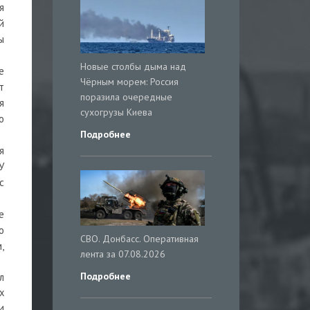
я
й
ы
Новые столбы дыма над
е
Чёрным морем: Россия
т
поразила очередные
я
сухогрузы Киева
о
Подробнее
я
У
с
е
о
СВО. Донбасс. Оперативная
,
лента за 07.08.2026
Подробнее
л
х
и