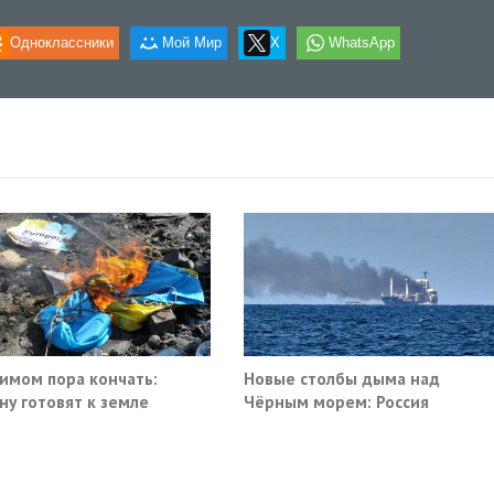
Одноклассники
Мой Мир
X
WhatsApp
имом пора кончать:
Новые столбы дыма над
ну готовят к земле
Чёрным морем: Россия
поразила очередные сухогруз
Киева