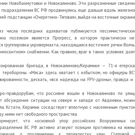
ении Новобахмутовки и Новокалиново. Эти разрозненные сведени
е подразделения ВС РФ продвинулись еще дальше вдоль железно
ией подстанции «Очеретино-Тяговая», выйдя на восточные окраин
из числа последних адекватов публикуются пессимистически
ино поселком является Прогресс, в котором практически не
я группировка укровермахта, находящаяся восточнее речки Волчь
«москитном» снабжении. Как правило, враг в таких условиях долг
ированная бригада, в Новокалиново/Керамике — 71-я егерска
а теробороны. «Мяса» здесь хватает с избытком, но офицеры ВС
вированности, дескать, «вся надежда на FPV-дроны», правда и 
ро-правдорубам, что россияне вошли в Новокалиново по улиц
ет обсуждение ситуации на севере и западе от Авдеевки, можн
ла. Кстати, Керамик соседствует вплотную с населенным пунктом
жду ними нет свободного пространства.
рмирует, что «основной упор российских Вооруженных си
дразделения ВС РФ активно атакуют позиции противника на южны
формация о продвижении к перекрестку улиц Степовой 