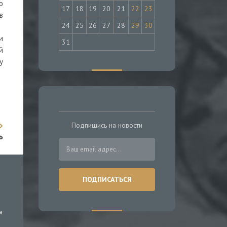
о
17
18
19
20
21
22
23
в
24
25
26
27
28
29
30
и
31
й
у
Подпишись на новости
ь
я