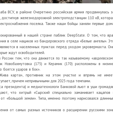
аба ВСУ, в районе Очеретино российская армия продвинулась з
, достигнув железнодорожной электроподстанции 110 кВ, котора
лектроснабжения поселка. Также наши бойцы заняли первые дом
окированный в нашей стране паблик DeepState. О том, что вра
ения в селе нациков из бандеровского отряда «Белые ангелы». Эт
являются в населенных пунктах перед уходом укровермахта. Он
торые ждут освободителей.
и России тем, что она движется по так называемому «авдеевском
к Новобахмутовка (175) и Керамик (170) расположены в низине
о боятся ударов в бок».
ива карта», противник на этом участке и впрямь не имее
тупает, причем непривычными для 2023 года темпами.
иса президента) и медиатехнологи Банковой льют в уши громадя
дают, что хитрый «Сырский специально заманивает кацапов 
 от «большой земли». Типа, именно поэтому нарисовался длинны
дения от самых разных источников о расширении русскими зон