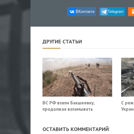
ВКонтакте
Telegram
ДРУГИЕ СТАТЬИ
ВС РФ взяли Бакшеевку,
С реж
продолжая взламывать
Украи
оборону ВСУ в Харьковской
области
ОСТАВИТЬ КОММЕНТАРИЙ