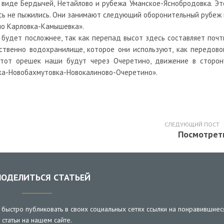
 виде Бердычей, Нетайлово и рубежа Уманское-Яснобродовка. Эт
есь не пыжились. Они занимают следующий оборонительный рубеж 
но Карловка-Камышевка».
с будет посложнее, так как перепад высот здесь составляет почт
бственно водохранилище, которое они используют, как передово
ь этот орешек наши будут через Очеретино, движение в сторон
вка-Новобахмутовка-Новокалиново-Очеретино».
СЛЕДУЮЩИЙ ПОСТ
Посмотрет
ОДЕЛИТЬСЯ СТАТЬЕЙ
быстро публиковать в своих социальных сетях ссылки на понравившиес
статьи на нашем сайте.