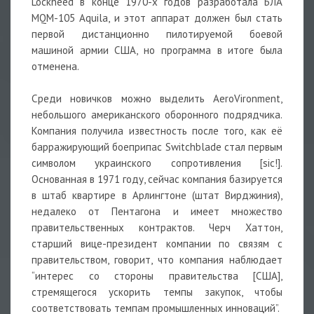
Lockheed в конце 1970-х годов разработала БЛА
MQM-105 Aquila, и этот аппарат должен был стать
первой дистанционно пилотируемой боевой
машиной армии США, но программа в итоге была
отменена.
Среди новичков можно выделить AeroVironment,
небольшого американского оборонного подрядчика.
Компания получила известность после того, как её
барражирующий боеприпас Switchblade стал первым
символом украинского сопротивления [sic!].
Основанная в 1971 году, сейчас компания базируется
в штаб квартире в Арлингтоне (штат Вирджиния),
недалеко от Пентагона и имеет множество
правительственных контрактов. Черч Хаттон,
старший вице-президент компании по связям с
правительством, говорит, что компания наблюдает
“интерес со стороны правительства [США],
стремящегося ускорить темпы закупок, чтобы
соответствовать темпам промышленных инноваций”.