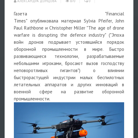
АЛЕКСАНДРА ДОНЦОВА
870
0
Газета
"Financial
Times"
опубликовала
материал
Sylvia Pfeifer, John
Paul Rathbone и Christopher Miller "The age of drone
warfare is disrupting the defence industry" ("Эпоха
войн дронов подрывает устоявшийся порядок
оборонной промышленности в мире. Быстро
развивающиеся технологии, разрабатываемые
небольшими игроками, бросают вызов господству
неповоротливых гигантов")
о влиянии
быстрорастущей индустрии малых беспилотных
летательных аппаратов и других инноваций в
военной сфере на развитие оборонной
промышленности.