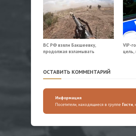
ВС РФ взяли Бакшеевку,
VIP-г
продолжая взламывать
цель,
оборону ВСУ в Харьковской
моско
области
ОСТАВИТЬ КОММЕНТАРИЙ
Информация
Посетители, находящиеся в группе
Гости
,