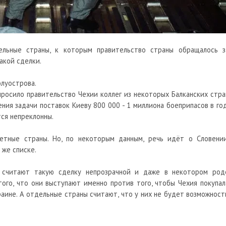
льные страны, к которым правительство страны обращалось з
акой сделки.
олуострова.
просило правительство Чехии коллег из некоторых Балканских стра
ия задачи поставок Киеву 800 000 - 1 миллиона боеприпасов в год
тся непреклонны.
етные страны. Но, по некоторым данным, речь идёт о Словении
 же списке.
н считают такую сделку непрозрачной и даже в некотором род
того, что они выступают именно против того, чтобы Чехия покупал
аине. А отдельные страны считают, что у них не будет возможност