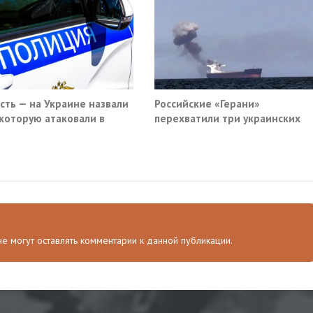
ость — на Украине назвали
Российские «Герани»
 которую атаковали в
перехватили три украинских
вском кафе
сухогруза южнее Одессы
 не могут оставлять комментарии к данной публикации.