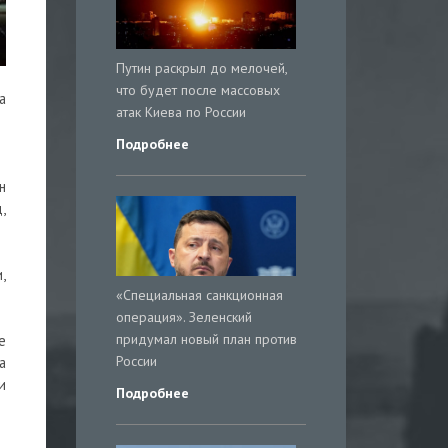
Путин раскрыл до мелочей,
что будет после массовых
а
атак Киева по России
Подробнее
н
,
,
«Специальная санкционная
операция». Зеленский
придумал новый план против
е
России
а
и
Подробнее