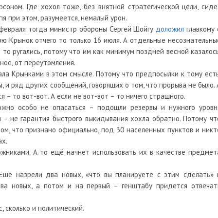
оном. Где хохол тоже, без внятной стратегической цели, сиде
пя при этом, разумеется, немалый урон.
 февраля тогда министр обороны Сергей Шойгу
доложил
главкому 
рю Крынок отчего то только 16 июля. А отдельные несознательны
то ругались, потому что им как минимум поздней весной казалось
ное, от переутомления.
ала Крынками в этом смысле. Потому что предпосылки к тому есть
 и ряд других сообщений, говорящих о том, что прорыва не было. 
ся – то вот-вот. А если не вот-вот – то ничего страшного.
ожно особо не опасаться – подошли резервы и нужного уровн
 – не гарантия быстрого выкидывания хохла обратно. Потому чт
лом, что признано официально, под 30 населенных пунктов и никт
ах.
ожниками. А то ещё начнет использовать их в качестве предмет
 Ещё назрели два новых, «что вы планируете с этим сделать» 
два новых, а потом и на первый – генштабу придется отвечат
, сколько и политический.