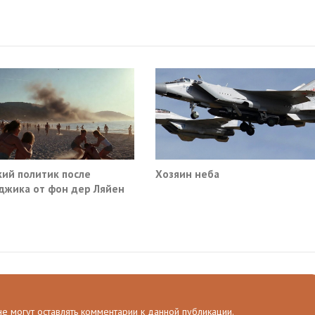
ий политик после
Хозяин неба
джика от фон дер Ляйен
ебовали немедленно
атить помощь Киеву
 не могут оставлять комментарии к данной публикации.