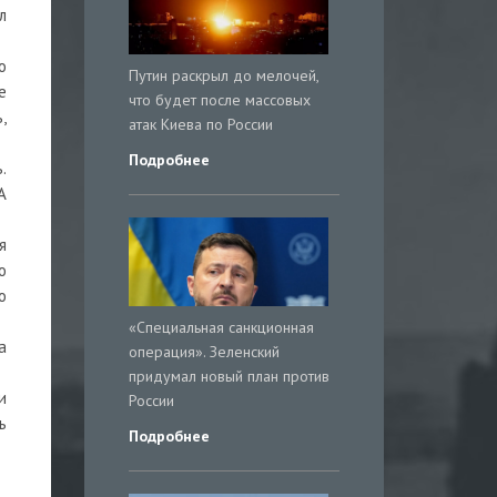
л
о
Путин раскрыл до мелочей,
е
что будет после массовых
,
атак Киева по России
Подробнее
.
А
я
о
о
«Специальная санкционная
а
операция». Зеленский
придумал новый план против
и
России
ь
Подробнее