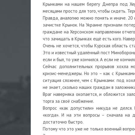
Крынками на нашем берегу Днепра под Херс
месяцами просто для того, чтобы сидеть. Тер
Правда, аналогию можно понять и иначе. 20
зачистке Крынок. На Украине признали поте
граждане на Херсонском направлении отчего 
что зачищать в Крынках ещё есть кого. Навер
Очень не хочется, чтобы Курская область ст
Это и известный удалённый пост Минобороны,
если и был, то уже кончился. А если не кончил
Сейчас дополнительных прорывов хохла м
кризис-менеджеры. Но это – как с Крынками
ситуация сложнее, чем с Крынками: под хох
не знает, сколько наших граждан в заложник
Враг наверняка окопается, и обложится зал
торга за своё снабжение.
Вопрос «как допустили» никуда не делся.
«когда». И на эти вопросы – сначала на 
достаточно быстро.
Потому что это уже не только военный вопрос