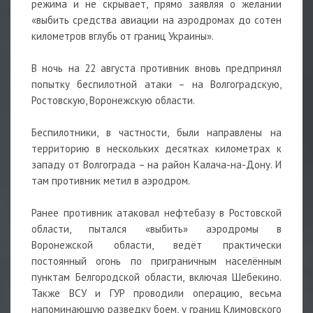
режима и не скрывает, прямо заявляя о желании
«выбить средства
авиации
на аэродромах до сотен
километров вглубь от границ Украины».
В ночь на 22 августа противник вновь предпринял
попытку беспилотной атаки – на Волгоградскую,
Ростовскую, Воронежскую области.
Беспилотники
, в частности, были направлены на
территорию в нескольких десятках километрах к
западу от Волгограда – на район Калача-на-Дону. И
там противник метил в аэродром.
Ранее противник атаковал нефтебазу в Ростовской
области, пытался «выбить» аэродромы в
Воронежской области, ведёт практически
постоянный огонь по приграничным населённым
пунктам Белгородской области, включая Шебекино.
Также ВСУ и ГУР проводили операцию, весьма
напоминающую разведку боем, у границ Климовского