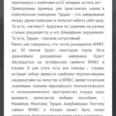
переговорах с коллегами из ЕС впервые за пять лет.
Приведённые примеры уже практически норма в
политическом поведении Турции – это лавирование
между двумя полюсами в попытке набить себе цену.
То есть, тактика Р. Эрдогана по сидению на разных
стульях разделяется и его ближайшим окружением.
То есть, Турция – союзник ситуативный.
Ранее уже говорилось, что после расширения БРИКС
до 10 членов будет некоторая пауза. Хотя
дальнейшее расширение наверняка будет
обсуждаться на октябрьском саммите БРИКС в
Казани. И для этого есть все поводы – страны,
которые сейчас являются наиболее перспективными
кандидатами на членство в БРИКС, являются весьма
значимыми пазлами евразийского геополитического
и геоэкономического пространства, откуда надо
выживать англосаксов любыми способами, –
Малайзия, Монголия, Турция, Азербайджан. Поэтому
саммит БРИКС в Казани может быть полон
сюрпризов. Геополитическое время резко ускорилось.