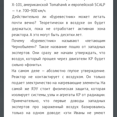
Х-101, американской Tomahawk и европейской SCALP
— т.е. 700−900 км/ч.
Действительно ли «Буревестник» может летать
почти вечно? Теоретически в воздухе он будет
держаться, пока не отработает активная зона
реактора. А это могут быть десятки лет.
Почему «Буревестник» называют «летающим
Чернобылем»? Такое название пошло от западных
экспертов. Они сразу же начали утверждать, что
воздух, который прошел через двигатели КР будет
сильно «фонить».
На самом деле — абсолютно глупое утверждение.
Реактор не контактирует с воздухом. Он только
подает электричество на нагревающие элементы. На
самой же ЯЭУ стоит физическая защита, которая
изолирует системы, узлы и агрегаты КР от радиации.
Примечательно, что первые доводы западных
экспертов про зараженный воздух базировались
только на одном доводе: «эти Иваны не умеют