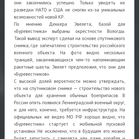
они закончились успешно. Только увидеть их
разведки НАТО и США не смогли из-за уникальных
возможностей новой КР.
По мнению Деккера Эвелета, базой для
«Буревестника» выбраны окрестности Вологды.
Такой вывод эксперт сделал на основе спутникового
снимка, где запечатлено строительство российского
военного объекта. На фото видно несколько
траншей, заканчивающихся чем-то напоминающим
ракетные шахты. Эвелет предположил, что они для
«Буревестников».
С высокой долей вероятности можно утверждать,
что на спутниковом снимке — строительство нового
объекта для хранения обычных боеприпасов. В
России опять появился Ленинградский военный округ,
и для него, конечно, требуется инфраструктура. На
официальных же видео МО РФ хорошо видно, что
«Буревестник» стартует с мобильной пусковой
установки. Не исключено, что в будущем его можно
будет запустить с самолета или даже корабля и