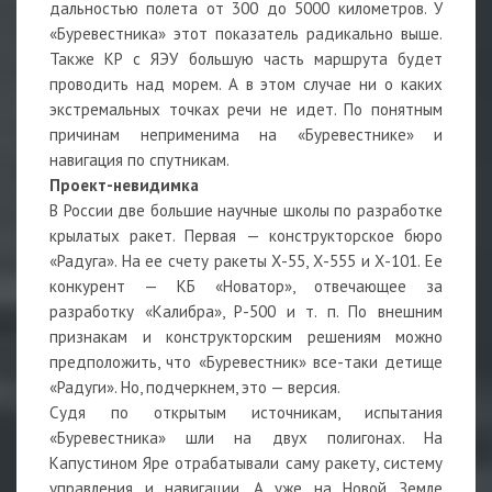
дальностью полета от 300 до 5000 километров. У
«Буревестника» этот показатель радикально выше.
Также КР с ЯЭУ большую часть маршрута будет
проводить над морем. А в этом случае ни о каких
экстремальных точках речи не идет. По понятным
причинам неприменима на «Буревестнике» и
навигация по спутникам.
Проект-невидимка
В России две большие научные школы по разработке
крылатых ракет. Первая — конструкторское бюро
«Радуга». На ее счету ракеты Х-55, Х-555 и Х-101. Ее
конкурент — КБ «Новатор», отвечающее за
разработку «Калибра», Р-500 и т. п. По внешним
признакам и конструкторским решениям можно
предположить, что «Буревестник» все-таки детище
«Радуги». Но, подчеркнем, это — версия.
Судя по открытым источникам, испытания
«Буревестника» шли на двух полигонах. На
Капустином Яре отрабатывали саму ракету, систему
управления и навигации. А уже на Новой Земле