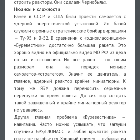
строить реакторы. Они сделали Чернобыль».
Нюансы и сложности
Ранее в СССР и США были проекты самолетов с
ядерной энергетической установкой. Их базой
служили огромные стратегические бомбардировщики
— Ту-95 и В-52. В сравнении с «одноклассницами»
«Буревестник» достаточно большая ракета. Это
хорошо видно на официально видео МО РФ из цеха
по их изготовлению. Но все равно — по своим
размерам она на порядок меньше
самолетов-«стратегов». Значит ее двигатель, а
главное, ядерный реактор крайне миниатюрны. К
тому же ЯЭУ должна переносить серьезные
перегрузки во время полета. До сих пор создать
такой защищенный и крайне миниатюрный реактор
не удавалось.
Другая главная проблема «Буревестника» —
навигация. Часто можно услышать, что заглуши
спутники GPS/ГЛОНАСС, и любая крылатая ракета
сразу же разобьется. Хороший пример — публикации