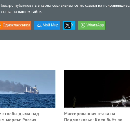
быстро публиковать в своих социальных сетях ссылки на понравившиес
статьи на нашем сайте.
Одноклассники
Мой Мир
X
WhatsApp
 столбы дыма над
Массированная атака на
м морем: Россия
Подмосковье: Киев бьёт по
ила очередные сухогрузы
гражданской инфраструктуре