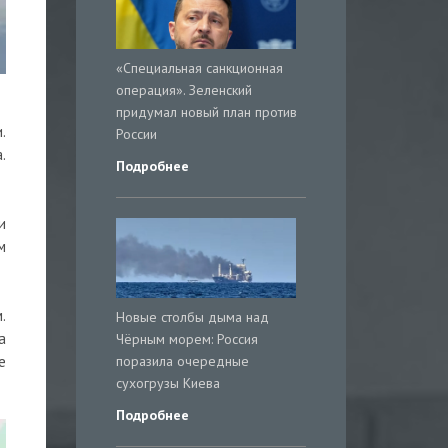
«Специальная санкционная
операция». Зеленский
придумал новый план против
.
России
.
Подробнее
и
м
.
Новые столбы дыма над
а
Чёрным морем: Россия
поразила очередные
е
сухогрузы Киева
Подробнее