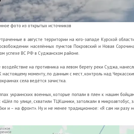
нное фото из открытых источников
траченные в августе территории на юго-западе Курской области
освобождении населённых пунктов Покровский и Новая Сорочина
ом успехе ВС РФ в Суджанском районе.
е воздействие на противника на левом берегу реки Суджа, нанесл
К настоящему моменту, по данным с мест, контроль над Черкасски
окраинах села ведётся зачистка.
пах украинских военных, которые попали в плен к нашим бойцам
 «Шёл по улице, схватили ТЦКшники, затолкали в микроавтобус, з
ки и – на фронт». Ну и не менее традиционное: «Я сам ни разу н