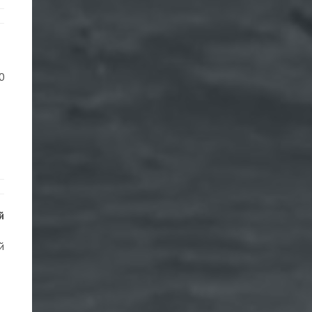
0
й
й