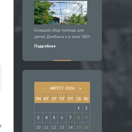
Большой сбор помощи для
детей Донбасса и в зоне СВО!
Подробнее
«
АВГУСТ 2026 »
ПН
ВТ
СР
ЧТ
ПТ
СБ
ВС
1
2
3
4
5
6
7
8
9
е
10
11
12
13
14
15
16