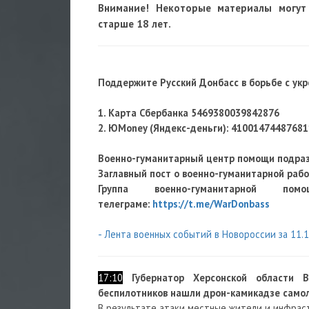
Внимание! Некоторые материалы могут
старше 18 лет.
Поддержите Русский Донбасс в борьбе с ук
1. Карта Сбербанка 5469380039842876
2. ЮMoney (Яндекс-деньги):
41001474487681
Военно-гуманитарный центр помощи подра
Заглавный пост о военно-гуманитарной раб
Группа военно-гуманитарно
телеграме:
https://t.me/WarDonbass
- Лента военных событий в Новороссии за 11.
17:10
Губернатор Херсонской области 
беспилотников нашли дрон-камикадзе само
В результате атаки местные жители и инфрас