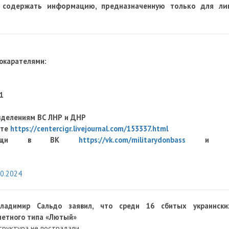
 содержать информацию, предназначенную только для ли
рокарателями:
1
зделениям ВС ЛНР и ДНР
оте
https://centercigr.livejournal.com/153337.html
й помощи в ВК
https://vk.com/militarydonbass
и 
10.2024
Владимир Сальдо заявил, что среди 16 сбитых украински
летного типа «Лютый»
труктура не пострадали.