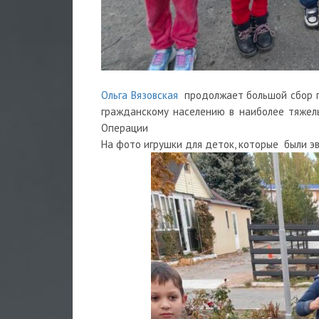
Ольга Вязовская
продолжает большой сбор п
гражданскому населению в наиболее тяжел
Операции
На фото игрушки для деток, которые были э