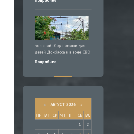
Подробнее
Большой сбор помощи для
детей Донбасса и в зоне СВО!
Подробнее
«
АВГУСТ 2026 »
ПН
ВТ
СР
ЧТ
ПТ
СБ
ВС
1
2