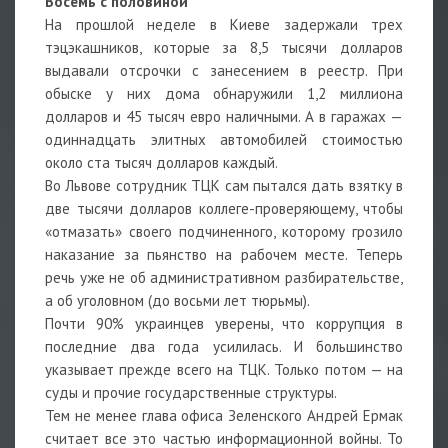
Восемь с половиной
На прошлой неделе в Киеве задержали трех
тэцэкашников, которые за 8,5 тысячи долларов
выдавали отсрочки с занесением в реестр. При
обыске у них дома обнаружили 1,2 миллиона
долларов и 45 тысяч евро наличными. А в гаражах —
одиннадцать элитных автомобилей стоимостью
около ста тысяч долларов каждый.
Во Львове сотрудник ТЦК сам пытался дать взятку в
две тысячи долларов коллеге-проверяющему, чтобы
«отмазать» своего подчиненного, которому грозило
наказание за пьянство на рабочем месте. Теперь
речь уже не об административном разбирательстве,
а об уголовном (до восьми лет тюрьмы).
Почти 90% украинцев уверены, что коррупция в
последние два года усилилась. И большинство
указывает прежде всего на ТЦК. Только потом — на
суды и прочие государственные структуры.
Тем не менее глава офиса Зеленского Андрей Ермак
считает все это частью информационной войны. То