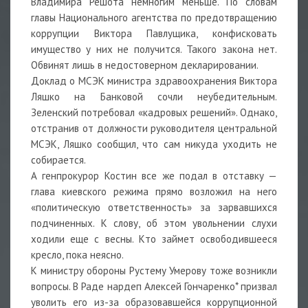
Владимира Решота немногим меньше. По словам
главы Национального агентства по предотвращению
коррупции Виктора Павлущика, конфисковать
имущество у них не получится. Такого закона нет.
Обвинят лишь в недостоверном декларировании.
Доклад о МСЭК министра здравоохранения Виктора
Ляшко на Банковой сочли неубедительным.
Зеленский потребовал «кадровых решений». Однако,
отстранив от должности руководителя центральной
МСЭК, Ляшко сообщил, что сам никуда уходить не
собирается.
А генпрокурор Костин все же подал в отставку —
глава киевского режима прямо возложил на него
«политическую ответственность» за зарвавшихся
подчиненных. К слову, об этом увольнении слухи
ходили еще с весны. Кто займет освободившееся
кресло, пока неясно.
К министру обороны Рустему Умерову тоже возникли
вопросы. В Раде нардеп Алексей Гончаренко* призвал
уволить его из-за образовавшейся коррупционной