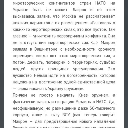
миротворческих контингентов стран НАТО на
Украине быть не может. Лавров и об этом
высказался, заявив, что Москва не рассматривает
никаких вариантов с их размещением: «Разговоры о
каких-то миротворческих силах, это все пустое. Там
главное — уничтожить первопричины конфликта. Они
не в отсутствии миротворческих сил. <…> Макрон
заявлял в Вашингтоне о необходимости срочного
перемирия, ввода вот этих миротворческих сил, а
потом, дескать, поговорим о территориях, судьбах
людей, других принципах урегулирования. Это
лукавство. Нельзя идти на договоренность, которая
нацелена на достижение одной-единственной цели
— снова накачать Украину оружием».
Причем не просто накачать Киев оружием, а
фактически начать интеграцию Украины в НАТО. Да,
неофициальную, но размещение даже 30-тысячного
корпуса, даже в тылу ВСУ (как теперь говорит
Макрон — для предотвращения нового нападения
России), это не что иное, как утверждение контроля