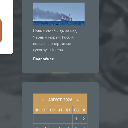
Новые столбы дыма над
Чёрным морем: Россия
поразила очередные
сухогрузы Киева
Подробнее
«
АВГУСТ 2026 »
ПН
ВТ
СР
ЧТ
ПТ
СБ
ВС
1
2