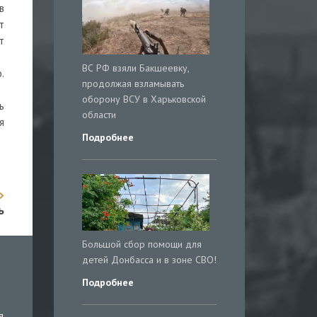
в
т
т
ВС РФ взяли Бакшеевку,
.
продолжая взламывать
оборону ВСУ в Харьковской
ь
области
я
Подробнее
ь
Большой сбор помощи для
детей Донбасса и в зоне СВО!
Подробнее
я