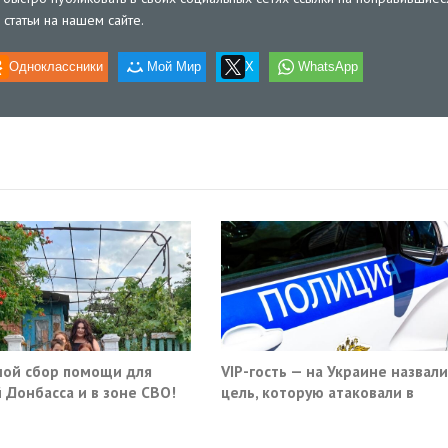
статьи на нашем сайте.
Одноклассники
Мой Мир
X
WhatsApp
ой сбор помощи для
VIP-гость — на Украине назвали
 Донбасса и в зоне СВО!
цель, которую атаковали в
московском кафе