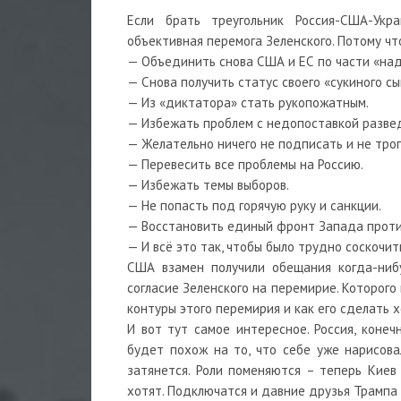
Если брать треугольник Россия-США-Укр
объективная перемога Зеленского. Потому чт
— Объединить снова США и ЕС по части «на
— Снова получить статус своего «сукиного с
— Из «диктатора» стать рукопожатным.
— Избежать проблем с недопоставкой разве
— Желательно ничего не подписать и не тро
— Перевесить все проблемы на Россию.
— Избежать темы выборов.
— Не попасть под горячую руку и санкции.
— Восстановить единый фронт Запада проти
— И всё это так, чтобы было трудно соскочит
США взамен получили обещания когда-ниб
согласие Зеленского на перемирие. Которого 
контуры этого перемирия и как его сделать 
И вот тут самое интересное. Россия, конеч
будет похож на то, что себе уже нарисова
затянется. Роли поменяются – теперь Киев 
хотят. Подключатся и давние друзья Трампа 