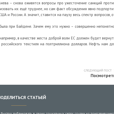
иева – снова оживятся вопросы про ужесточение санкций проти
лизовать их ещё труднее, но сам факт обсуждения явно подпорти
А и России. А значит, ставится на паузу весь спектр вопросов, о
 была при Байдене. Зачем ему это нужно – совершенно непонятно
 например, в качестве жеста доброй воли ЕС должен будет вернут
 российского текстиля на полтриллиона долларов. Нефть нам дл
СЛЕДУЮЩИЙ ПОСТ
Посмотрет
ОДЕЛИТЬСЯ СТАТЬЕЙ
быстро публиковать в своих социальных сетях ссылки на понравившиес