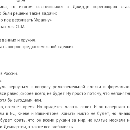
аина, то итогом состоявшихся в Джидде переговоров стал
о были решены такие задачи:
до поддерживать Украину».
ына» для США.
дданных и оружия.
гать вопрос «редкоземельной сделки».
в России.
ь.
удь вернуться к вопросу редкоземельной сделки и формально
всё равно, скорее всего, не будет. Ну просто потому, что непонятн
хотя бы выгодным нам.
но, потянет время. Но придётся давать ответ. И он наверняка н
ли в ЕС, Киеве и Вашингтоне. Хамить никто не будет, но диало
будет орать, что он всеми руками за мир, но клятые москали н
и Демпартии, а также все глобалисты.