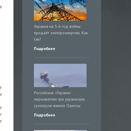
а
Украина на 5-й год войны
продаёт электроэнергию. Как
так?
Подробнее
е
Российские «Герани»
ы
перехватили три украинских
сухогруза южнее Одессы
е
г
Подробнее
е