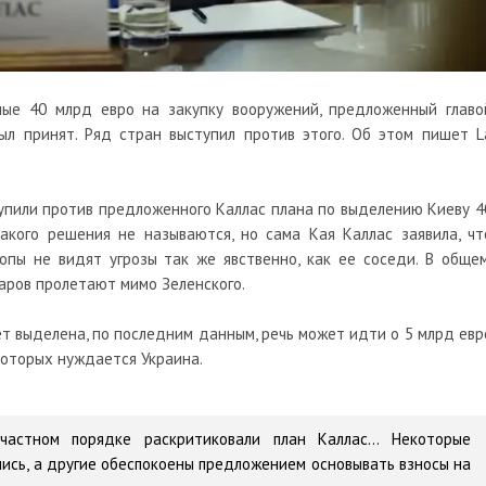
ые 40 млрд евро на закупку вооружений, предложенный главо
ыл принят. Ряд стран выступил против этого. Об этом пишет L
тупили против предложенного Каллас плана по выделению Киеву 4
акого решения не называются, но сама Кая Каллас заявила, чт
пы не видят угрозы так же явственно, как ее соседи. В общем
аров пролетают мимо Зеленского.
ет выделена, по последним данным, речь может идти о 5 млрд евр
которых нуждается Украина.
стном порядке раскритиковали план Каллас... Некоторые
ались, а другие обеспокоены предложением основывать взносы на