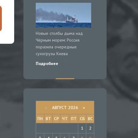
Новые столбы дыма над
Чёрным морем: Россия
поразила очередные
сухогрузы Киева
Подробнее
«
АВГУСТ 2026 »
ПН
ВТ
СР
ЧТ
ПТ
СБ
ВС
1
2