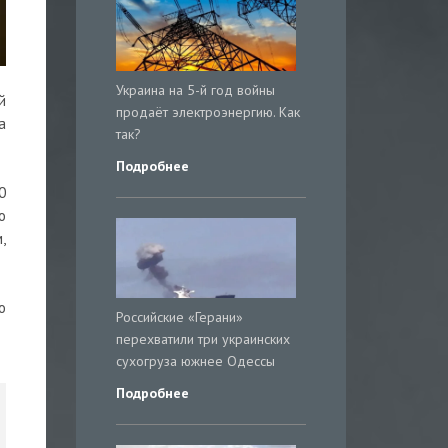
Украина на 5-й год войны
й
продаёт электроэнергию. Как
a
так?
Подробнее
0
о
,
о
Российские «Герани»
перехватили три украинских
сухогруза южнее Одессы
Подробнее