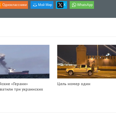
Одноклассники
Мой Мир
X
WhatsApp
йские «Герани»
Цель номер один
ватили три украинских
руза южнее Одессы