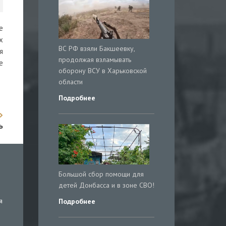
е
х
ВС РФ взяли Бакшеевку,
я
продолжая взламывать
е
оборону ВСУ в Харьковской
области
Подробнее
ь
Большой сбор помощи для
детей Донбасса и в зоне СВО!
я
Подробнее