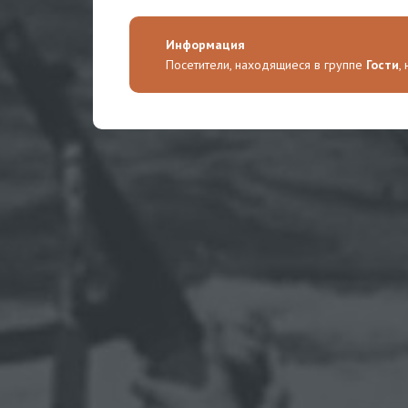
Информация
Посетители, находящиеся в группе
Гости
,