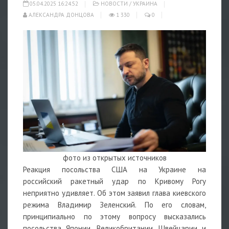
05.04.2025 16:24:52
НОВОСТИ
/
УКРАИНА
АЛЕКСАНДРА ДОНЦОВА
1 330
0
фото из открытых источников
Реакция посольства США на Украине на
российский
ракетный
удар по Кривому Рогу
неприятно удивляет. Об этом заявил глава киевского
режима Владимир Зеленский. По его словам,
принципиально по этому вопросу высказались
посольства Японии, Великобритании, Швейцарии и