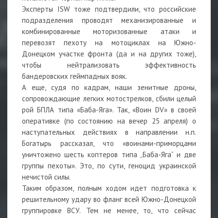
Эксперты ISW тоже подтвердили, что российские
подразделения проводят механизированные и
комбинированные моторизованные атаки и
перевозят пехоту на мотоциклах на Южно-
Донецком участке фронта (да и на других тоже),
чтобы нейтрализовать эффективность
бандеровских геймпадных вояк.
А еще, судя по кадрам, наши зенитные дроны,
сопровождающие легких мотострелков, сбили целый
рой БПЛА типа «Баба-Яга». Так, «Воин DV» в своей
оперативке (по состоянию на вечер 25 апреля) о
наступательных действиях в направлении н.п.
Богатырь рассказал, что «воинами-приморцами
уничтожено шесть коптеров типа „Баба-Яга“ и две
группы пехоты». Это, по сути, геноцид украинской
нечистой силы.
Таким образом, полным ходом идет подготовка к
решительному удару во фланг всей Южно-Донецкой
группировке ВСУ. Тем не менее, то, что сейчас