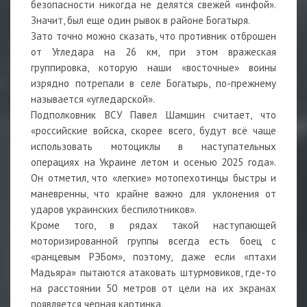
безопасности никогда не делятся свежей «инфой».
Значит, был еще один рывок в районе Богатыря.
Зато точно можно сказать, что противник отброшен
от Угледара на 26 км, при этом вражеская
группировка, которую наши «восточные» воины
изрядно потрепали в селе Богатырь, по-прежнему
называется «угледарской».
Подполковник ВСУ Павел Шамшин считает, что
«российские войска, скорее всего, будут всё чаще
использовать мотоциклы в наступательных
операциях на Украине летом и осенью 2025 года».
Он отметил, что «легкие» мотопехотинцы быстры и
маневренны, что крайне важно для уклонения от
ударов украинских беспилотников».
Кроме того, в рядах такой наступающей
моторизированной группы всегда есть боец с
«ранцевым РЭБом», поэтому, даже если «птахи
Мадьяра» пытаются атаковать штурмовиков, где-то
на расстоянии 50 метров от цели на их экранах
появляется черная картинка.