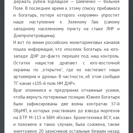
держать рубеж Бурлацкое — Шевченко — Вольное
Поле. В последнее время к этому списку прибавился
и Богатырь, потеря которого «хероями» упростит
наше наступление к Зеленому Гаю (самому
западному населенному пункту на стыке ЛНР и
Днепропетровщины).
И вот по линии российских мониторинговых каналов
пошла информация, что «поселок Богатырь на юго-
западе ДНР де-факто перешел под наш контроль.
Остатки нацистов драпают с юго-восточной
окраины по „открытке“, где их настигают наши
артиллерия и дроны». В частности, об этом сообщил
ТГ-канал «105-й полк НМ ДНР».
Враг опомнился и предпринял отчаянные усилия,
чтобы вернуть потерянные позиции. Южнее Богатыря
были зафиксированы две волны контратак 37-й
ОБрМП, в которых участвовало до взвода морпехов
на БТР М-113 и ББМ «Козак». Бронетехника ВСУ, как
и положено в таких случаях, была сожжена, также
уничтожено 20 захисников, остальные бежали назад