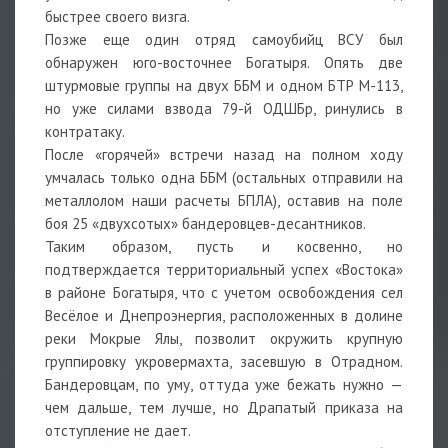
быстрее своего визга.
Позже еще один отряд самоубийц ВСУ был
обнаружен юго-восточнее Богатыря. Опять две
штурмовые группы на двух ББМ и одном БТР М-113,
но уже силами взвода 79-й ОДШБр, ринулись в
контратаку.
После «горячей» встречи назад на полном ходу
умчалась только одна ББМ (остальных отправили на
металлолом наши расчеты БПЛА), оставив на поле
боя 25 «двухсотых» бандеровцев-десантников.
Таким образом, пусть и косвенно, но
подтверждается территориальный успех «Востока»
в районе Богатыря, что с учетом освобождения сел
Весёлое и Днепроэнергия, расположенных в долине
реки Мокрые Ялы, позволит окружить крупную
группировку укровермахта, засевшую в Отрадном.
Бандеровцам, по уму, оттуда уже бежать нужно —
чем дальше, тем лучше, но Драпатый приказа на
отступление не дает.