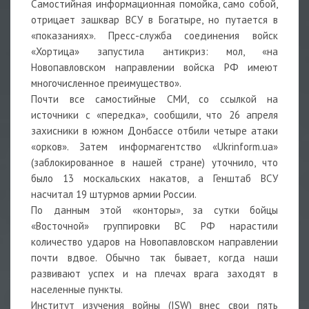
Самостийная информационная помойка, само собой,
отрицает зашквар ВСУ в Богатыре, но путается в
«показаниях». Пресс-служба соединения войск
«Хортица» запустила антикриз: мол, «на
Новопавловском направлении войска РФ имеют
многочисленное преимущество».
Почти все самостийные СМИ, со ссылкой на
источники с «передка», сообщили, что 26 апреля
захисники в южном Донбассе отбили четыре атаки
«орков». Затем информагентство «Ukrinform.ua»
(заблокированное в нашей стране) уточнило, что
было 13 москальских накатов, а Генштаб ВСУ
насчитал 19 штурмов армии России.
По данным этой «конторы», за сутки бойцы
«Восточной» группировки ВС РФ нарастили
количество ударов на Новопавловском направлении
почти вдвое. Обычно так бывает, когда наши
развивают успех и на плечах врага заходят в
населенные пункты.
Институт изучения войны (ISW) внес свои пять