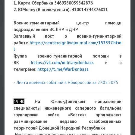
1. Карта Сбербанка 5469380039842876
2. ЮMoney (Яндекс-деньги):
410014744876811
Военно-гуманитарный центр помощи
подразделениям ВС ЛНР и ДНР
Заглавный пост о военно-гуманитарной
работе
https://centercigr.livejournal.com/153337.htm
l
Группа военно-гуманитарной помощи в
ВК
https://vk.com/militarydonbass
и в
телеграме:
https://t.me/WarDonbass
- Лента военных событий в Новороссии за 27.05.2025
19:40
На Южно-Донецком направлении
специалисты инженерного саперного батальона
группировки войск «Восток» продолжают
разминирование недавно освобожденных
территорий Донецкой Народной Республики
Неразорвавшиеся боеприпасы саперы уничтожают на