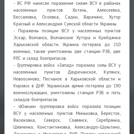
-
ВС РФ нанесли поражение силам ВСУ в районах
населенных пунктов Хотень, Алексеевка,
Бессаловка, Осоевка, Садки, Варачино, Хутор
Красный и Александрия Сумской области Украины.
-
Поражены позиции ВСУ у населенных пунктов
Эсхар, Волчанск, Волчанские Хутора и Крейдянка
Харьковской области. Украина потеряла до 210
военных, также уничтожены две станции РЭБ, две
РЛС и склад боеприпасов.
-
Группировка войск «Запад» поразила силы ВСУ у
населенных пунктов Двуречанское, Купянск,
Новоосиново, Песчаное в Харьковской области и
Кировск в ДНР. Украинская армия потеряла до 190
военнослужащих, уничтожены станция РЭБ и пять
складов боеприпасов.
-
«Южная» группировка войск поразила позиции
ВСУ у населенных пунктов Миньковка, Бересток,
Васюковка, Северск, Славянск, Серебрянка,
Шевченко, Константиновка, Александро-Шультино,
Дружковка и Иванополье ДНР. Потери украинской