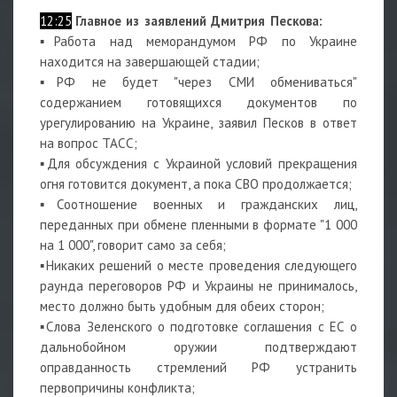
12:25
Главное из заявлений Дмитрия Пескова:
▪Работа над меморандумом РФ по Украине
находится на завершающей стадии;
▪РФ не будет "через СМИ обмениваться"
содержанием готовящихся документов по
урегулированию на Украине, заявил Песков в ответ
на вопрос ТАСС;
▪Для обсуждения с Украиной условий прекращения
огня готовится документ, а пока СВО продолжается;
▪Соотношение военных и гражданских лиц,
переданных при обмене пленными в формате "1 000
на 1 000", говорит само за себя;
▪Никаких решений о месте проведения следующего
раунда переговоров РФ и Украины не принималось,
место должно быть удобным для обеих сторон;
▪Слова Зеленского о подготовке соглашения с ЕС о
дальнобойном оружии подтверждают
оправданность стремлений РФ устранить
первопричины конфликта;