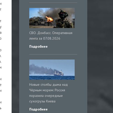
и
т
т
у
а
СВО. Донбасс. Оперативная
о
лента за 07.08.2026
Подробнее
о
.
.
м
и
Новые столбы дыма над
е
Чёрным морем: Россия
и
поразила очередные
сухогрузы Киева
и
ь
Подробнее