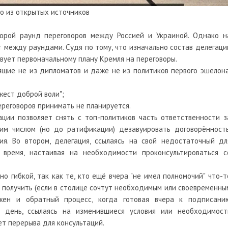
о из открытых источников
орой раунд переговоров между Россией и Украиной. Однако н
т между раундами. Судя по тому, что изначально состав делегаци
твует первоначальному плану Кремля на переговоры.
ящие не из дипломатов и даже не из политиков первого эшелона
жест доброй воли";
ереговоров принимать не планируется.
ации позволяет снять с топ-политиков часть ответственности з
им числом (но до ратификации) дезавуировать договорённость
ия. Во втором, делегация, ссылаясь на свой недостаточный дл
 время, настаивая на необходимости проконсультироваться с
о гибкой, так как те, кто ещё вчера "не имел полномочий" что-т
я получить (если в столице сочтут необходимым или своевременны
ожен и обратный процесс, когда готовая вчера к подписани
 день, ссылаясь на изменившиеся условия или необходимост
ет перерыва для консультаций.