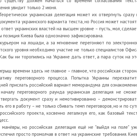
по существу должен начаться со времени согласования текст
ения увидит только 2 июня.
Теоретически украинская делегация может их отвергнуть сразу 
документа украинского варианта текста, но Россия может настоят
 ответ украинских властей на высшем уровне – пусть, мол, сделае
ы позиция Киева была однозначно зафиксирована.
 курьером на лошади, а за мгновение перегоняют по электронно
нтского уровня необходимо участие не только специалистов Офис
Как бы ни торопились на Украине дать ответ, а пара суток на эт
грыш времени здесь не главное – главное, что российская сторон
тиву переговорного процесса. Попытка Украины перехватит
дней прислать российский вариант меморандума для ознакомлени
 началу переговорного раунда украинская делегация не сможе
Отвергать документ сразу и немотивированно – демонстрироват
 его в работу – не только сбивать темп переговоров, но и по сут
ссийского проекта, косвенно легализуя его, как базовый текст
цесс.
 манёвры, но российская делегация ещё не "выйдя на поле" уж
спечил просто промолчав в ответ на украинские требования. Киев