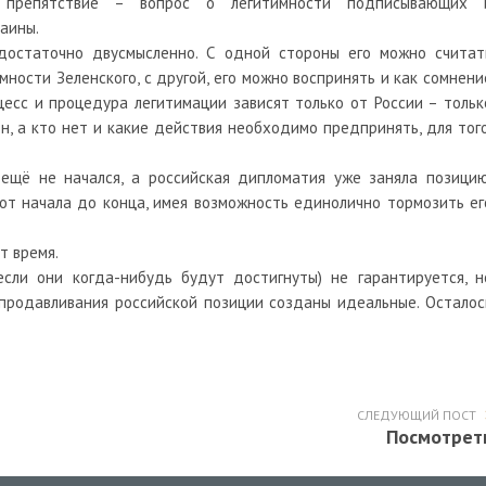
е препятствие – вопрос о легитимности подписывающих 
аины.
достаточно двусмысленно. С одной стороны его можно считат
ности Зеленского, с другой, его можно воспринять и как сомнени
цесс и процедура легитимации зависят только от России – тольк
н, а кто нет и какие действия необходимо предпринять, для того
 ещё не начался, а российская дипломатия уже заняла позицию
от начала до конца, имея возможность единолично тормозить ег
т время.
если они когда-нибудь будут достигнуты) не гарантируется, н
 продавливания российской позиции созданы идеальные. Осталос
СЛЕДУЮЩИЙ ПОСТ
Посмотрет