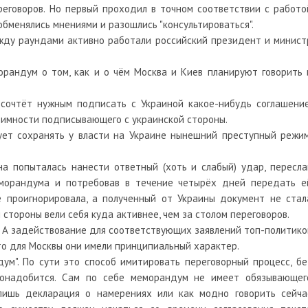
еговоров. Но первый проходил в точном соответствии с работо
обменялись мнениями и разошлись "консультироваться".
ежду раундами активно работали российский президент и минист
орандум о том, как и о чём Москва и Киев планируют говорить 
я сочтёт нужным подписать с Украиной какое-нибудь соглашение
тимности подписывающего с украинской стороны.
рует сохранять у власти на Украине нынешний преступный режим
на попыталась нанести ответный (хоть и слабый) удар, пересла
еморандума и потребовав в течение четырёх дней передать е
е проигнорировала, а полученный от Украины документ не стал
стороны вели себя куда активнее, чем за столом переговоров.
? А задействование для соответствующих заявлений топ-политико
что для Москвы они имели принципиальный характер.
ум". По сути это способ имитировать переговорный процесс, бе
о понадобится. Сам по себе меморандум не имеет обязывающег
лишь декларация о намерениях или как модно говорить сейча