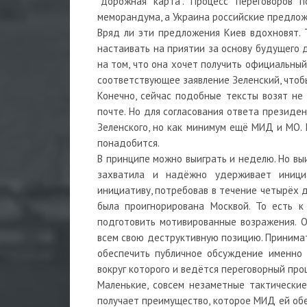
"дорожная карта". Процесс переговоров 
меморандума, а Украина российские предлож
Вряд ли эти предложения Киев вдохновят. 
настаивать на приятии за основу будущего 
на том, что она хочет получить официальный
соответствующее заявление Зеленский, чтоб
Конечно, сейчас подобные тексты возят не
почте. Но для согласования ответа президе
Зеленского, но как минимум ещё МИД и МО. 
понадобится.
В принципе можно выиграть и неделю. Но выи
захватила и надёжно удерживает инициа
инициативу, потребовав в течение четырёх 
была проигнорирована Москвой. То есть к
подготовить мотивированные возражения. 
всем свою деструктивную позицию. Принимать
обеспечить публичное обсуждение именно ро
вокруг которого и ведётся переговорный про
Маленькие, совсем незаметные тактические
получает преимущество, которое МИД ей обе