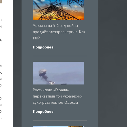
а
Украина на 5-й год войны
и
продаёт электроэнергию. Как
так?
,
Подробнее
а
,
я
о
Российские «Герани»
перехватили три украинских
о
сухогруза южнее Одессы
м
ю
Подробнее
ь