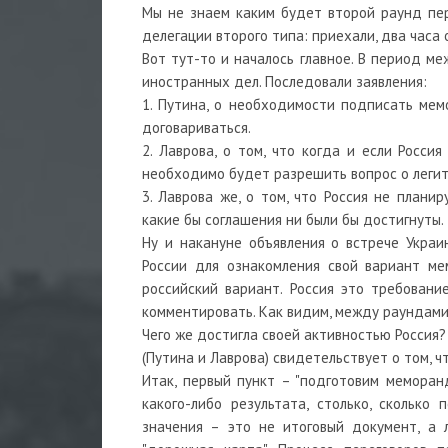
Мы не знаем каким будет второй раунд пер
делегации второго типа: приехали, два часа 
Вот тут-то и началось главное. В период м
иностранных дел. Последовали заявления:
1. Путина, о необходимости подписать мем
договариваться.
2. Лаврова, о том, что когда и если Росси
необходимо будет разрешить вопрос о леги
3. Лаврова же, о том, что Россия не плани
какие бы соглашения ни были бы достигнуты.
Ну и накануне объявления о встрече Украи
России для ознакомления свой вариант м
российский вариант. Россия это требовани
комментировать. Как видим, между раундами 
Чего же достигла своей активностью Россия
(Путина и Лаврова) свидетельствует о том, 
Итак, первый пункт – "подготовим меморанд
какого-либо результата, столько, скольк
значения – это не итоговый документ, а 