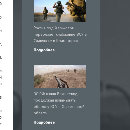
й
р
Россия под Харьковом
и
перерезает снабжение ВСУ в
Славянске и Краматорске
,
Подробнее
,
в
й
а
ВС РФ взяли Бакшеевку,
в
продолжая взламывать
оборону ВСУ в Харьковской
з
области
о
Подробнее
с