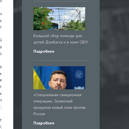
а
и
ь
т
Большой сбор помощи для
й
детей Донбасса и в зоне СВО!
а
Подробнее
о
а
ь
я
т
ь
«Специальная санкционная
и
операция». Зеленский
,
придумал новый план против
России
е
Подробнее
,