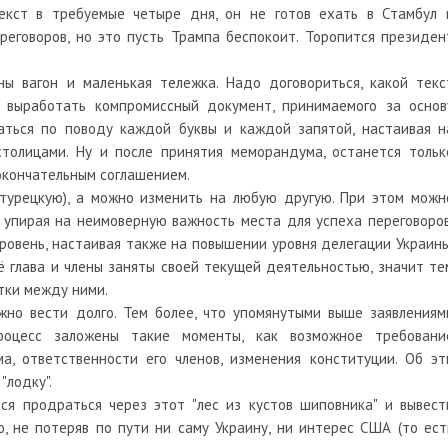
текст в требуемые четыре дня, он не готов ехать в Стамбул 
реговоров, но это пусть Трампа беспокоит. Торопится президен
ы вагон и маленькая тележка. Надо договориться, какой текс
 выработать компромиссный документ, принимаемого за основ
аться по поводу каждой буквы и каждой запятой, настаивая н
столицами. Ну и после принятия меморандума, останется тольк
 окончательным соглашением.
турецкую), а можно изменить на любую другую. При этом можн
 упирая на неимоверную важность места для успеха переговоров
ровень, настаивая также на повышении уровня делегации Украины
ё глава и члены заняты своей текущей деятельностью, значит те
тки между ними.
жно вести долго. Тем более, что упомянутыми выше заявлениям
роцесс заложены такие моменты, как возможное требовани
а, ответственности его членов, изменения конституции. Об эт
"лодку".
ся продраться через этот "лес из кустов шиповника" и вывест
 не потеряв по пути ни саму Украину, ни интерес США (то ест