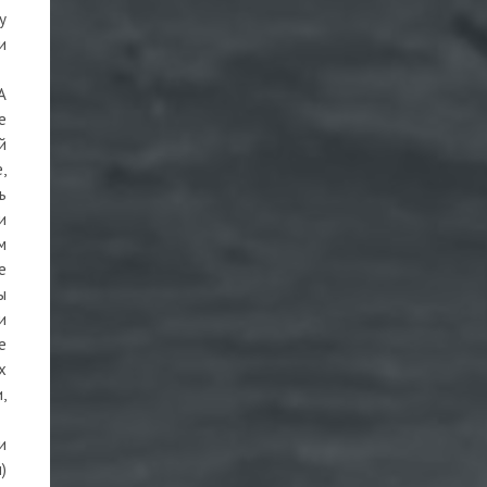
у
и
А
е
й
,
ь
и
м
е
ы
и
е
х
,
и
)