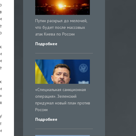
ю
в
м
Путин раскрыл до мелочей,
е
что будет после массовых
о
атак Киева по России
Подробнее
к
и
м
е
х
и
«Специальная санкционная
»
операция». Зеленский
я
придумал новый план против
России
У
Подробнее
т
и