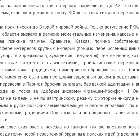
тва начали возникать там с первого тысячелетия до Р.Х. Поэтом
емы, исчезли в регионе к концу XIX века, хоть сильные пережитк
а практически до Второй мировой войны. Только вступление РКК
 области вызвало в регионе моментальные изменения, каковые н
я психика галичан. Сравните, Кавказ, помимо собственно
 сфере интересов крупных империй (помимо перечисленных выше
сударств Хорезмшахов, Хулагуидов, Тимуридов). Тем не менее, хот
местные вождества тысячелетиями, трайбалистские пережитк
олетиями жила традициями, а империи не обращали на этот бого
кие изменения были для неё цивилизационным шоком (представьт
 перевезли в Париж и бросили выживать без всякой адаптации, и в
сюда их тоска за «добрым цисарэм» Францем-Иосифом II. Он
да не видели, и не по австрийскому режиму, с которым никогда н
ыла в руках польских землевладельцев и регион управлялся по и
рхаичными традициями. Они тосковали по общинной стабильности
сти.
ия советская власть исчезла из Галиции так же внезапно, как 
создатели» новой независимой Украины в поисках идей (идеологии