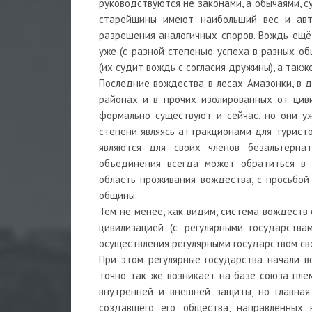
руководствуются не законами, а обычаями, 
старейшины имеют наибольший вес и авт
разрешения аналогичных споров. Вождь ещё
уже (с разной степенью успеха в разных о
(их судит вождь с согласия дружины), а такж
Последние вождества в лесах Амазонки, в д
районах и в прочих изолированных от цив
формально существуют и сейчас, но они у
степени являясь аттракционами для туристов
являются для своих членов безальтерна
объединения всегда может обратиться в о
область проживания вождества, с просьбой
общины.
Тем не менее, как видим, система вождеств
цивилизацией (с регулярными государства
осуществления регулярными государством св
При этом регулярные государства начали в
точно так же возникает на базе союза плем
внутренней и внешней защиты, но главная
создавшего его общества, направленных 