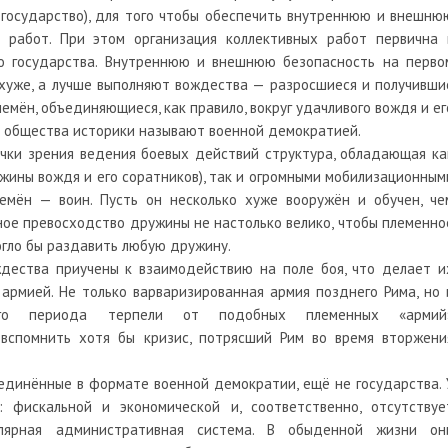
 государство), для того чтобы обеспечить внутреннюю и внешню
 работ. При этом организация коллективных работ первична 
о государства. Внутреннюю и внешнюю безопасность на перво
 хуже, а лучше выполняют вождества — разросшиеся и получивши
мён, объединяющиеся, как правило, вокруг удачливого вождя и ег
и общества историки называют военной демократией.
чки зрения ведения боевых действий структура, обладающая ка
ины вождя и его соратников), так и огромными мобилизационным
мён — воин. Пусть он несколько хуже вооружён и обучен, че
ое превосходство дружины не настолько велико, чтобы племенно
огло бы раздавить любую дружину.
дества приучены к взаимодействию на поле боя, что делает и
армией. Не только варваризированная армия позднего Рима, но 
ского периода терпели от подобных племенных «армий
вспомнить хотя бы кризис, потрясший Рим во время вторжени
единённые в формате военной демократии, ещё не государства. 
 фискальной и экономической и, соответственно, отсутствуе
улярная административная система. В обыденной жизни он