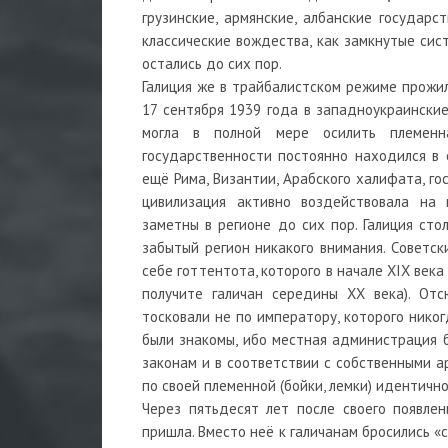
грузинские, армянские, албанские государс
классические вождества, как замкнутые сист
остались до сих пор.
Галиция же в трайбалистском режиме прожил
17 сентября 1939 года в западноукраинские
могла в полной мере осилить племенна
государственности постоянно находился в
ещё Рима, Византии, Арабского халифата, го
цивилизация активно воздействовала на 
заметны в регионе до сих пор. Галиция ст
забытый регион никакого внимания. Советс
себе готтентота, которого в начале XIX века
получите галичан середины ХХ века). От
тосковали не по императору, которого никог
были знакомы, ибо местная администрация б
законам и в соответствии с собственными а
по своей племенной (бойки, лемки) идентично
Через пятьдесят лет после своего появлен
пришла. Вместо неё к галичанам бросились «