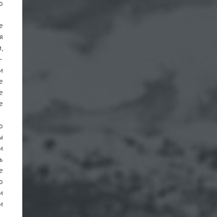
о
е
я
,
—
и
е
е
е
о
ы
и
ь
е
о
и
и