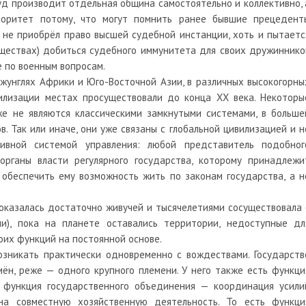
суд производит отдельная община самостоятельно и коллективно, 
оритет потому, что могут помнить ранее бывшие прецедент
 не приобрёл право высшей судебной инстанции, хоть и пытаетс
бществах) добиться судебного иммунитета для своих дружиннико
е по военным вопросам.
жунглях Африки и Юго-Восточной Азии, в различных высокогорны
илизации местах просуществовали до конца ХХ века. Некоторы
же не являются классическими замкнутыми системами, в больше
. Так или иначе, они уже связаны с глобальной цивилизацией и н
тивной системой управления: любой представитель подобног
рганы власти регулярного государства, которому принадлежи
 обеспечить ему возможность жить по законам государства, а н
 оказалась достаточно живучей и тысячелетиями сосуществовала 
ми), пока на планете оставались территории, недоступные дл
оих функций на постоянной основе.
озникать практически одновременно с вождествами. Государств
ён, реже — одного крупного племени. У него также есть функци
 функция государственного объединения — координация усили
на совместную хозяйственную деятельность. То есть функци