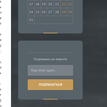
к
17
18
19
20
21
22
23
ь
24
25
26
27
28
29
30
м
в
31
е
е
я
у
,
Подпишись на новости
,
а
ь
—
х
т
)
м