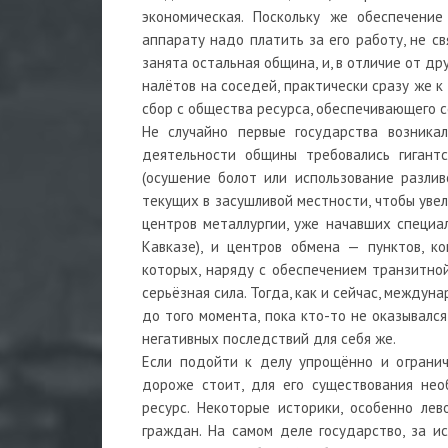
экономическая. Поскольку же обеспечение
аппарату надо платить за его работу, не с
занята остальная община, и, в отличие от д
налётов на соседей, практически сразу же 
сбор с общества ресурса, обеспечивающего 
Не случайно первые государства возника
деятельности общины требовались гигантс
(осушение болот или использование разлив
текущих в засушливой местности, чтобы уве
центров металлургии, уже начавших специа
Кавказе), и центров обмена — пунктов, к
которых, наряду с обеспечением транзитной
серьёзная сила. Тогда, как и сейчас, междун
до того момента, пока кто-то не оказывался
негативных последствий для себя же.
Если подойти к делу упрощённо и огранич
дороже стоит, для его существования нео
ресурс. Некоторые историки, особенно лево
граждан. На самом деле государство, за ис