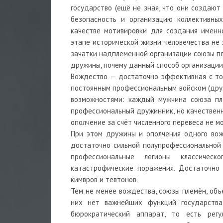
государство (ещё не зная, что они создают
безопасность и организацию коллективных
качестве мотивировки для создания именн
этапе исторической жизни человечества не
зачатки надплеменной организации союзы пле
дружины, почему данный способ организаци
Вождество — достаточно эффективная с то
постоянным профессиональным войском (друж
возможностями: каждый мужчина союза пле
профессиональный дружинник, но качественн
ополчение за счёт численного перевеса не м
При этом дружины и ополчения одного вож
достаточно сильной полупрофессиональной 
профессиональные легионы классиче
катастрофические поражения. Достаточно 
кимвров и тевтонов.
Тем не менее вождества, союзы племён, объ
них нет важнейших функций государства:
бюрократический аппарат, то есть рег