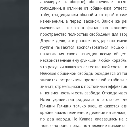
апеллирует к общине), обеспечивает отд
гражданин, в отличие от общинника, ответс
табу, традиция или обычай и который в си
изменениям, а перед законом. Закон же ре
вмешиваясь только в финансово-экономи
пространство полностью свободным для тво
Другое дело, что ранние государства име
группы пытаются воспользоваться мощью 
навязывания своих взглядов всему обще
несвойственные ему функции: любой корабль 
что ракушки являются естественной составн
Иллюзия общинной свободы рождается оттого
являются островками предельной стабильн
значит, стремящихся к постоянным эффектив
и неизменность и есть свобода. Отсюда идеа
Идея украинства родилась в отсталом, де
Галиции. Галиция только внешне кажется е
крайне важно племенное деление на лемков, б
по два народа. Но Кавказ, оказавшись на 
довольно рано попал под влияние цивилизац