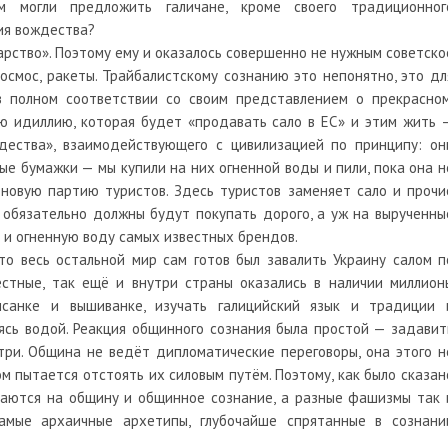
м могли предложить галичане, кроме своего традиционног
ия вождества?
арство». Поэтому ему и оказалось совершенно не нужным советско
космос, ракеты. Трайбалистскому сознанию это непонятно, это дл
 в полном соответствии со своим представлением о прекрасном
ю идиллию, которая будет «продавать сало в ЕС» и этим жить 
ждества», взаимодействующего с цивилизацией по принципу: он
ые бумажки — мы купили на них огненной воды и пили, пока она н
и новую партию туристов. Здесь туристов заменяет сало и прочи
 обязательно должны будут покупать дорого, а уж на вырученны
а и огненную воду самых известных брендов.
то весь остальной мир сам готов был завалить Украину салом п
стные, так ещё и внутри страны оказались в наличии миллион
санке и вышиванке, изучать галицийский язык и традиции 
аясь водой. Реакция общинного сознания была простой — задавит
три. Община не ведёт дипломатические переговоры, она этого н
м пытается отстоять их силовым путём. Поэтому, как было сказан
раются на общину и общинное сознание, а разные фашизмы так 
амые архаичные архетипы, глубочайше спрятанные в сознани