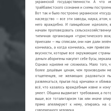
украинской государственности. А что и
трайбалистского сознания и схемы построен
Вот так и было построено украинское «госуд
наследство — все эти заводы, наука, атом, 
него враждебно. И галицийские идеологи,
начали проповедовать сельскохозяйственну
типичная организация «туристического во
приехали — мы сплясали, они нам дали зелён
кончилась, а когда кончилась, нам привезл
вкусности, которые все окружающие страны
деньги аборигены накупят себе бусы, зеркал
Однако идиллия не сложилась. Мало того, ч
более дешёвым ценам, чем производили ме
отщепенцев, не желающих радоваться пы
развлекаться, прыгая под кричалки и облив
всё, что казалось враждебным извне и изну
умеет. Община выдвигает требования, а пото
выше, все тоталитаризм так или иначе опи
прямо апеллируют к нему, опираясь на с
современного человека.