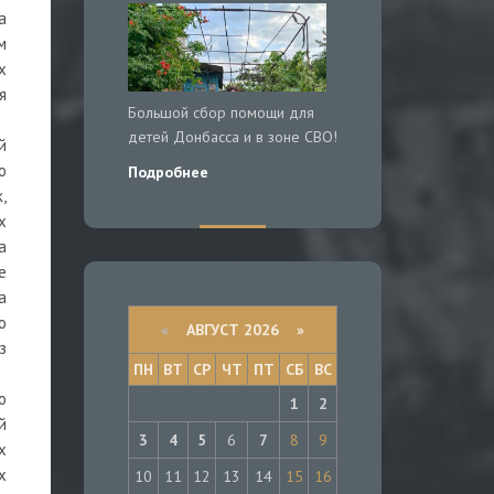
а
м
х
я
Большой сбор помощи для
детей Донбасса и в зоне СВО!
й
ю
Подробнее
,
х
а
е
а
о
«
АВГУСТ 2026 »
з
ПН
ВТ
СР
ЧТ
ПТ
СБ
ВС
о
1
2
й
3
4
5
6
7
8
9
х
х
10
11
12
13
14
15
16