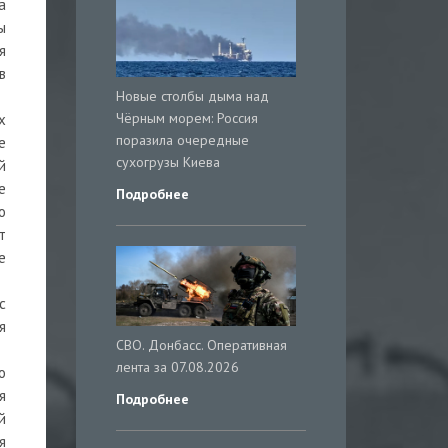
а
ы
я
в
Новые столбы дыма над
Чёрным морем: Россия
х
поразила очередные
е
сухогрузы Киева
й
е
Подробнее
о
т
е
с
я
СВО. Донбасс. Оперативная
лента за 07.08.2026
о
я
Подробнее
й
я