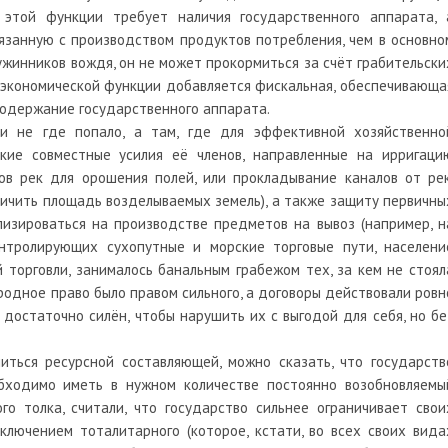
 этой функции требует наличия государственного аппарата, 
вязанную с производством продуктов потребления, чем в основно
ружинников вождя, он не может прокормиться за счёт грабительски
к экономической функции добавляется фискальная, обеспечивающа
содержание государственного аппарата.
ли не где попало, а там, где для эффективной хозяйственно
кие совместные усилия её членов, направленные на ирригаци
ов рек для орошения полей, или прокладывание каналов от рек
личить площадь возделываемых земель), а также защиту первичны
лизироваться на производстве предметов на вывоз (например, н
онтролирующих сухопутные и морские торговые пути, населени
 торговли, занималось банальным грабежом тех, за кем не стоял
ародное право было правом сильного, а договоры действовали ровн
 достаточно силён, чтобы нарушить их с выгодой для себя, но бе
иться ресурсной составляющей, можно сказать, что государств
бходимо иметь в нужном количестве постоянно возобновляемы
го толка, считали, что государство сильнее ограничивает свои
ключением тоталитарного (которое, кстати, во всех своих вида