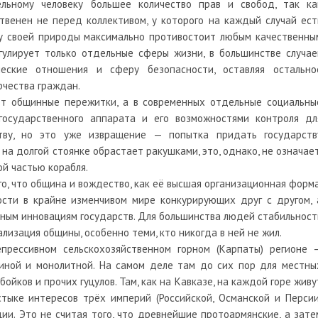
ельному человеку большее количество прав и свобод, так ка
твенен не перед коллективом, у которого на каждый случай ест
лу своей природы максимально противостоит любым качественны
гулирует только отдельные сферы жизни, в большинстве случае
ческие отношения и сферу безопасности, оставляя остально
рчества граждан.
ют общинные пережитки, а в современных отдельные социальны
государственного аппарата и его возможностями контроля дл
ству, но это уже извращение — попытка придать государств
на долгой стоянке обрастает ракушками, это, однако, не означает
ой частью корабля.
, что община и вождество, как её высшая организационная форма
ости в крайне изменчивом мире конкурирующих друг с другом, 
ным инновациям государств. Для большинства людей стабильност
лизация общины, особенно теми, кто никогда в ней не жил.
прессивном сельскохозяйственном горном (Карпаты) регионе 
диной и монолитной. На самом деле там до сих пор для местны
ойков и прочих гуцулов. Там, как на Кавказе, на каждой горе живу
стыке интересов трёх империй (Российской, Османской и Персии
ии. Это не считая того, что древнейшие протоармянские, а зате