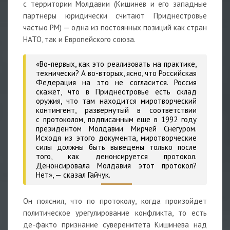
с территории Молдавии (Кишинев и его западные
партнеры юридически считают Приднестровье
частью РМ) — одна из постоянных позиций как стран
НАТО, так и Европейского союза.
«Во-первых, как это реализовать на практике,
технически? А во-вторых, ясно, что Российская
Федерация на это не согласится. Россия
скажет, что в Приднестровье есть склад
оружия, что там находится миротворческий
контингент, развернутый в соответствии
с протоколом, подписанным еще в 1992 году
президентом Молдавии Мирчей Снегуром.
Исходя из этого документа, миротворческие
силы должны быть выведены только после
того, как денонсируется протокол.
Денонсировала Молдавия этот протокол?
Нет»,
— сказал Гайчук.
Он пояснил, что по протоколу, когда произойдет
политическое урегулирование конфликта, то есть
де-факто признание суверенитета Кишинева над