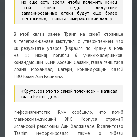
но еще есть время, чтобы положить конец
этой бойне, ведь следующие
запланированные атаки будут еще более
жестокими»,
— написал американский лидер.
В этой связи ранее Трамп на своей странице
в телеграм-канале выступил с утверждением, что
«в результате ударов [Израиля по Ирану в ночь
на 13 июня] погибли 6 ученых-ядерщиков,
командующий КСИР Хосейн Салами, глава генштаба
Ирана Мохаммад Багери, командующий базой
ПВО Голам Али Рашиди».
«Круто, вот это то самой точечное» — написал
глава Белого дома.
Информагентство IRNA сообщило, что погиб
главнокомандующий ВКС Корпуса стражей
исламской революции Али Хаджизаде. Госагентство
Tasnim информировало также о гибели