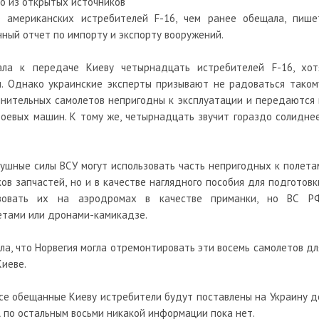
о из открытых источников
 американских истребителей F-16, чем ранее обещала, пише
нный отчет по импорту и экспорту вооружений.
вала к передаче Киеву четырнадцать истребителей F-16, хот
и. Однако украинские эксперты призывают не радоваться таком
олнительных самолетов непригодны к эксплуатации и передаются 
оевых машин. К тому же, четырнадцать звучит гораздо солиднее
душные с
илы ВСУ могут использовать часть непригодных к полета
ов запчастей, но и в качестве наглядного пособия для подготовк
ьзовать их на аэродромах в качестве приманки, но ВС Р
етами или дронами-камикадзе.
ла, что Норвегия могла отремонтировать эти восемь самолетов дл
Киеве.
все обещанные Киеву истребители будут поставлены на Украину д
 А по остальным восьми никакой информации пока нет.