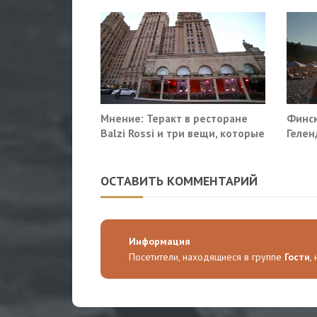
Мнение: Теракт в ресторане
Финск
Balzi Rossi и три вещи, которые
Гелен
система не умеет видеть в
потр
себе
прекр
ОСТАВИТЬ КОММЕНТАРИЙ
Информация
Посетители, находящиеся в группе
Гости
,