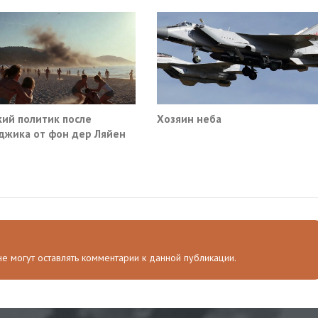
ий политик после
Хозяин неба
джика от фон дер Ляйен
ебовали немедленно
атить помощь Киеву
 не могут оставлять комментарии к данной публикации.