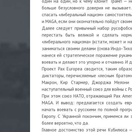
один на один, но к чему клонит Трамп — не
больше безусловного доверия не вызывает.
спасать «либеральный нацизм» самостоятельн
и MAGA, если они окончательно пойдут своим
Далее следует привычный набор русофобск
перестать быть великой и сделать норма
«либерального нацизма» (кстати, может и н
заниматься своими делами (снова Индо-Тихо
нанеся ей стратегическое поражение руками
воевать и делают это упорно и отчаянно. И 
Проект Pax Europea сводится, таким образ
диктаторы, перечисляемые «лесным братом
Макрон, Кир Стармер, Джорджа Мелони
наступательный военный союз для войны с Ро
При этом союз НАТО, отражающий Pax Ameri
MAGA. И вывод: предлагается создать евр
начать воевать с русскими по полной прогр
Европу. С Украиной покончим, примемся ли 
более вероятно, что да.
Главное достоинство этой речи Кубилюса 