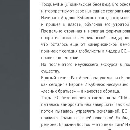
Tocqueville («Токвильские беседы»). Его ос
интерпретируют свое нынешнее геополитиче
Начинает Андрюс Кубилюс с того, что крити
и пришел к власти, объясняя его утрато
Предельно странная и нелепая формулировк
напротив, всплеск американской солидарнос
что осталось еще от «американской демок
понимают сегодня глобалисты и лидеры ЕС, —
правильно сделали.
Но после этого неуклюжего экскурса в п
существу.
Важный тезис: Pax Americana уходит из Евр
как сегодня в Европе. И Кубилюс неслучайн
«лесных братьев» — в качестве образца.
Тогда ЕС безоговорочно следовал за США 
пытались заморозить или завершить. Так бы
потом пыталась управлять эскалацией. ЕС 
появился Трамп со своей повесткой. Якобы
регионе: Ближний Восток — это ведь там? И о