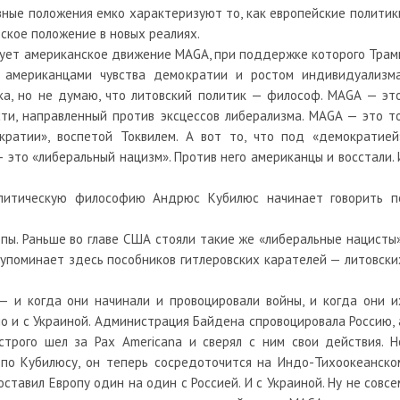
новные положения емко характеризуют то, как европейские политик
ское положение в новых реалиях.
кует американское движение MAGA, при поддержке которого Трам
й американцами чувства демократии и ростом индивидуализма
а, но не думаю, что литовский политик — философ. MAGA — это
ти, направленный против эксцессов либерализма. MAGA — это то
ратии», воспетой Токвилем. А вот то, что под «демократией
 это «либеральный нацизм». Против него американцы и восстали. 
олитическую философию Андрюс Кубилюс начинает говорить п
опы. Раньше во главе США стояли такие же «либеральные нацисты»
о упоминает здесь пособников гитлеровских карателей — литовски
— и когда они начинали и провоцировали войны, и когда они и
ло и с Украиной. Администрация Байдена спровоцировала Россию, 
строго шел за Pax Americana и сверял с ним свои действия. Н
, по Кубилюсу, он теперь сосредоточится на Индо-Тихоокеанско
ставил Европу один на один с Россией. И с Украиной. Ну не совсе