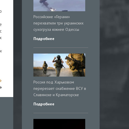
о
Российские «Герани»
перехватили три украинских
е
сухогруза южнее Одессы
с
х
Подробнее
х
Россия под Харьковом
ь
перерезает снабжение ВСУ в
Славянске и Краматорске
Подробнее