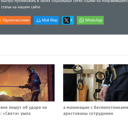
быстро публиковать в своих социальных сетях ссылки на понравившиес
статьи на нашем сайте.
Одноклассники
Мой Мир
X
WhatsApp
яне пишут об ударе по
а махинации с беспилотникам
: «Света» ушла
арестованы сотрудники
Минпромторга и ГК «Эфко»