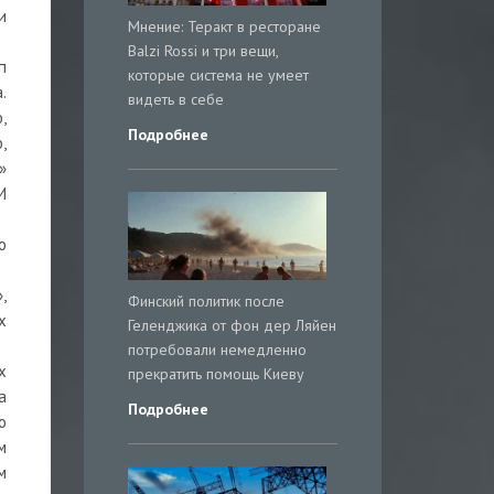
и
Мнение: Теракт в ресторане
Balzi Rossi и три вещи,
п
которые система не умеет
.
видеть в себе
,
Подробнее
,
»
И
о
,
Финский политик после
х
Геленджика от фон дер Ляйен
потребовали немедленно
х
прекратить помощь Киеву
а
Подробнее
о
м
м