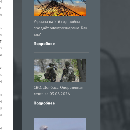
н
т
а
Украина на 5-й год войны
ь
продаёт электроэнергию. Как
так?
в
т
Подробнее
о
ы
х
ь
и
СВО. Донбасс. Оперативная
лента за 03.08.2026
а
и
Подробнее
а
м
и