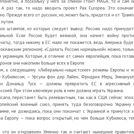
понятно, а поскольку у него за спиной стоит MAGA, то и сам о
 А раз так, то надо вводить проект Pax Europea. Это означае
о. Прежде всего от русских, но, может быть, придется и от Трамп
 путем.
их штампов, из которых следует вывод: Россию надо принудит
льной. Если Россия будет великой, она начнет войну проти
ачать), тогда никому в ЕС мало не покажется, ведь Америка буде
океанским регионом). «Сделать Россию нормальной» можно, тольк
 украинцев. Которые, в отличие от самих европейцев, пока готов
дронов они накопили больше всех в Европе.
ом, к следующему. «Либерально-нацистские» режимы Европы и и
» Кубилюсом, — Урсула фон дер Ляйен, Фридрих Мерц, Эммануэл
 и Дональд Туск — должны превратить ЕС в агрессивный 
ссией. При этом ключевую роль в нем должна играть Украина.
cana, перестанет быть релевантным, так как в США сейчас эпох
опейский военный союз, принять туда безоговорочно Украину 
амме, не дожидаясь, пока они покончат с Украиной и примутся з
за Европу — пока вопрос открытый, но чем больше Кубилюса, те
— что он откровенен. Именно так и считают нынешние правител