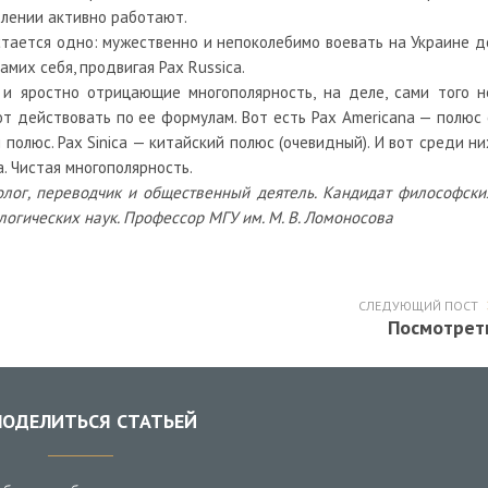
авлении активно работают.
остается одно: мужественно и непоколебимо воевать на Украине д
амих себя, продвигая Pax Russica.
и и яростно отрицающие многополярность, на деле, сами того н
ют действовать по ее формулам. Вот есть Pax Americana — полюс 
полюс. Pax Sinica — китайский полюс (очевидный). И вот среди ни
. Чистая многополярность.
олог, переводчик и общественный деятель. Кандидат философски
ологических наук. Профессор МГУ им. М. В. Ломоносова
СЛЕДУЮЩИЙ ПОСТ
Посмотрет
ОДЕЛИТЬСЯ СТАТЬЕЙ