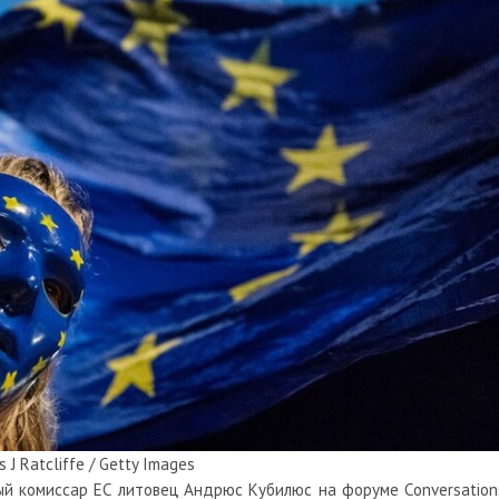
s J Ratcliffe / Getty Images
ый комиссар ЕС литовец Андрюс Кубилюс на форуме Conversation