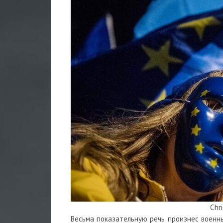
Chri
Весьма показательную речь произнес военн