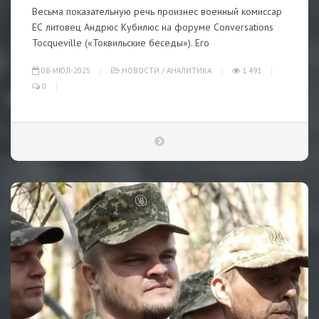
Весьма показательную речь произнес военный комиссар
ЕС литовец Андрюс Кубилюс на форуме Conversations
Tocqueville («Токвильские беседы»). Его
08-ИЮЛ-2025
НОВОСТИ
/
АНАЛИТИКА
1 491
0