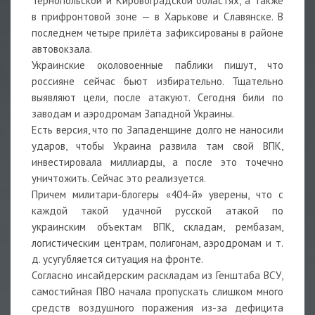
Тернопольской и Кировоградской областях, а также
в прифронтовой зоне — в Харькове и Славянске. В
последнем четыре прилёта зафиксированы в районе
автовокзала.
Украинские околовоенные паблики пишут, что
россияне сейчас бьют избирательно. Тщательно
выявляют цели, после атакуют. Сегодня били по
заводам и аэродромам Западной Украины.
Есть версия, что по Западенщине долго не наносили
ударов, чтобы Украина развила там свой ВПК,
инвестировала миллиарды, а после это точечно
уничтожить. Сейчас это реализуется.
Причем милитари-блогеры «404-й» уверены, что с
каждой такой удачной русской атакой по
украинским объектам ВПК, складам, рембазам,
логистическим центрам, полигонам, аэродромам и т.
д. усугубляется ситуация на фронте.
Согласно инсайдерским раскладам из Генштаба ВСУ,
самостийная ПВО начала пропускать слишком много
средств воздушного поражения из-за дефицита