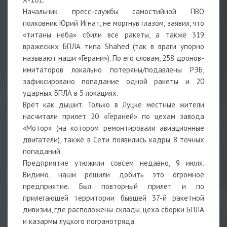
Начальник пресс-службы самостийной ПВО
полковник Юрий Игнат, не моргнув глазом, заявил, что
«титаны неба» сбили все ракеты, а также 319
вражеских БПЛА типа Shahed (так в враги упорно
называют наши «Герани»). По его словам, 258 дронов-
имитаторов локально потеряны/подавлены РЭБ,
зафиксировано попадание одной ракеты и 20
ударных БПЛА в 5 локациях.
Врёт как дышит. Только в Луцке местные жители
насчитали прилет 20 «Гераней» по цехам завода
«Мотор» (на котором ремонтировали авиационные
двигатели), также в Сети появились кадры 8 точных
попаданий.
Предприятие утюжили совсем недавно, 9 июля.
Видимо, наши решили добить это огромное
предприятие. Был повторный прилет и по
прилегающей территории бывшей 37-й ракетной
дивизии, где расположены склады, цеха сборки БПЛА
и казармы луцкого погранотряда.