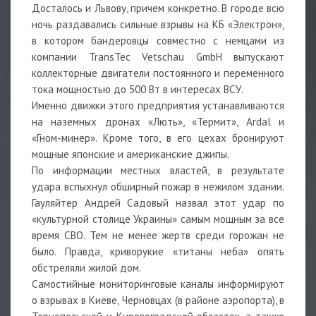
Досталось и Львову, причем конкретно. В городе всю
ночь раздавались сильные взрывы на КБ «Электрон»,
в котором бандеровцы совместно с немцами из
компании TransTec Vetschau GmbH выпускают
коллекторные двигатели постоянного и переменного
тока мощностью до 500 Вт в интересах ВСУ.
Именно движки этого предприятия устанавливаются
на наземных дронах «Лють», «Термит», Ardal и
«Гном-минер». Кроме того, в его цехах бронируют
мощные японские и американские джипы.
По информации местных властей, в результате
удара вспыхнул обширный пожар в нежилом здании.
Гауляйтер Андрей Садовый назвал этот удар по
«культурной столице Украины» самым мощным за все
время СВО. Тем не менее жертв среди горожан не
было. Правда, криворукие «титаны неба» опять
обстреляли жилой дом.
Самостийные мониторинговые каналы информируют
о взрывах в Киеве, Черновцах (в районе аэропорта), в