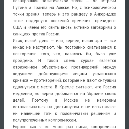
позапрошлой политической эпохи — до встречи
Путина и Трампа на Аляске. Но, с психологической
точки зрения, теперь и это рандеву в Анкоридже
тоже подернуто «пеленой времени»: президент
США и члены его свиты вновь активно заговорили о
санкциях против России.
Итак, новый день — или, вернее, новая эра — все
никак не наступают. Мы постоянно скатываемся к
повторению того, что, казалось бы, было уже
пройдено. И такой «день сурка» является
отражением объективных противоречий между
ведущими действующими лицами украинского
кризиса — противоречий, которые не дают ситуации
сдвинуться с места. В Кремле считают, что Россия
медленно, но верно добивается на Украине своих
целей. Поэтому в Москве не намерены
останавливаться на достигнутом и не испытывают
ни малейшей тяги к половинчатым решениям и
полупропеченным компромиссам.
Европе, как я же много раз писал, компромиссы