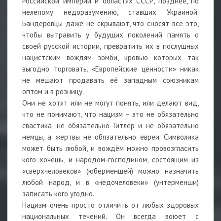
Российской империи и областях СССР, позднее, по
нелепому недоразумению, ставших Украиной.
Бандеровцы даже не скрывают, что сносят всё это,
чтобы вытравить у будущих поколений память о
своей русской истории, превратить их в послушных
нацистским вождям зомби, кровью которых так
выгодно торговать. «Европейские ценности» никак
не мешают продавать её западным союзникам
оптом и в розницу.
Они не хотят или не могут понять, или делают вид,
что не понимают, что нацизм – это не обязательно
свастика, не обязательно Гитлер и не обязательно
немцы, а жертвы не обязательно евреи. Символика
может быть любой, и вождём можно провозгласить
кого хочешь, и народом-господином, состоящим из
«сверхчеловеков» (юберменшей) можно назначить
любой народ, и в «недочеловеки» (унтерменши)
записать кого угодно.
Нацизм очень просто отличить от любых здоровых
национальных течений. Он всегда воюет с