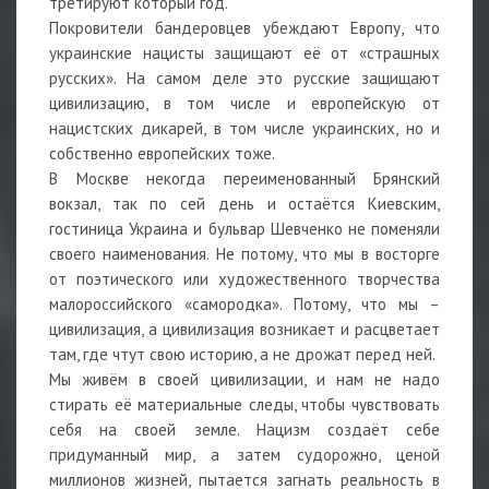
третируют который год.
Покровители бандеровцев убеждают Европу, что
украинские нацисты защищают её от «страшных
русских». На самом деле это русские защищают
цивилизацию, в том числе и европейскую от
нацистских дикарей, в том числе украинских, но и
собственно европейских тоже.
В Москве некогда переименованный Брянский
вокзал, так по сей день и остаётся Киевским,
гостиница Украина и бульвар Шевченко не поменяли
своего наименования. Не потому, что мы в восторге
от поэтического или художественного творчества
малороссийского «самородка». Потому, что мы –
цивилизация, а цивилизация возникает и расцветает
там, где чтут свою историю, а не дрожат перед ней.
Мы живём в своей цивилизации, и нам не надо
стирать её материальные следы, чтобы чувствовать
себя на своей земле. Нацизм создаёт себе
придуманный мир, а затем судорожно, ценой
миллионов жизней, пытается загнать реальность в