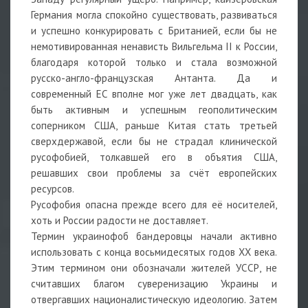
Германия могла спокойно существовать, развиваться
и успешно конкурировать с Британией, если бы не
немотивированная ненависть Вильгельма II к России,
благодаря которой только и стала возможной
русско-англо-французская Антанта. Да и
современный ЕС вполне мог уже лет двадцать, как
быть активным и успешным геополитическим
соперником США, раньше Китая стать третьей
сверхдержавой, если бы не страдал клинической
русофобией, толкавшей его в объятия США,
решавших свои проблемы за счёт европейских
ресурсов.
Русофобия опасна прежде всего для её носителей,
хоть и России радости не доставляет.
Термин украинофоб бандеровцы начали активно
использовать с конца восьмидесятых годов ХХ века.
Этим термином они обозначали жителей УССР, не
считавших благом суверенизацию Украины и
отвергавших националистическую идеологию. Затем