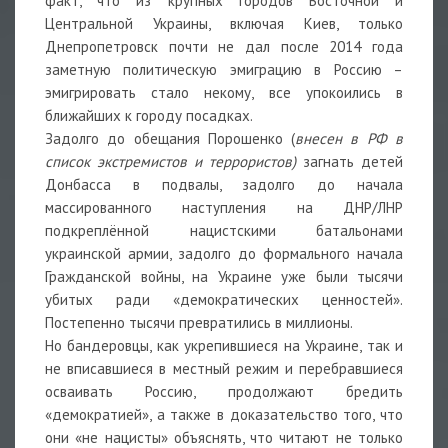
факт, что из крупных городов Восточной и
Центральной Украины, включая Киев, только
Днепропетровск почти не дал после 2014 года
заметную политическую эмиграцию в Россию –
эмигрировать стало некому, все упокоились в
ближайших к городу посадках.
Задолго до обещания Порошенко (
внесен в РФ в
список экстремистов и террористов)
загнать детей
Донбасса в подвалы, задолго до начала
массированного наступления на ДНР/ЛНР
подкреплённой нацистскими батальонами
украинской армии, задолго до формального начала
Гражданской войны, на Украине уже были тысячи
убитых ради «демократических ценностей».
Постепенно тысячи превратились в миллионы.
Но бандеровцы, как укрепившиеся на Украине, так и
не вписавшиеся в местный режим и перебравшиеся
осваивать Россию, продолжают бредить
«демократией», а также в доказательство того, что
они «не нацисты» объяснять, что читают не только