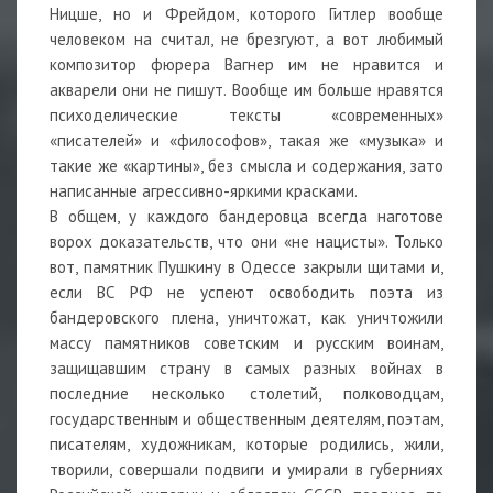
Ницше, но и Фрейдом, которого Гитлер вообще
человеком на считал, не брезгуют, а вот любимый
композитор фюрера Вагнер им не нравится и
акварели они не пишут. Вообще им больше нравятся
психоделические тексты «современных»
«писателей» и «философов», такая же «музыка» и
такие же «картины», без смысла и содержания, зато
написанные агрессивно-яркими красками.
В общем, у каждого бандеровца всегда наготове
ворох доказательств, что они «не нацисты». Только
вот, памятник Пушкину в Одессе закрыли щитами и,
если ВС РФ не успеют освободить поэта из
бандеровского плена, уничтожат, как уничтожили
массу памятников советским и русским воинам,
защищавшим страну в самых разных войнах в
последние несколько столетий, полководцам,
государственным и общественным деятелям, поэтам,
писателям, художникам, которые родились, жили,
творили, совершали подвиги и умирали в губерниях