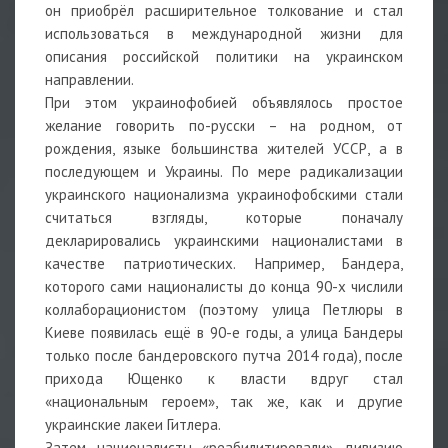
он приобрёл расширительное толкование и стал
использоваться в международной жизни для
описания российской политики на украинском
направлении.
При этом украинофобией объявлялось простое
желание говорить по-русски – на родном, от
рождения, языке большинства жителей УССР, а в
последующем и Украины. По мере радикализации
украинского национализма украинофобскими стали
считаться взгляды, которые поначалу
декларировались украинскими националистами в
качестве патриотических. Например, Бандера,
которого сами националисты до конца 90-х числили
коллаборационистом (поэтому улица Петлюры в
Киеве появилась ещё в 90-е годы, а улица Бандеры
только после бандеровского путча 2014 года), после
прихода Ющенко к власти вдруг стал
«национальным героем», так же, как и другие
украинские лакеи Гитлера.
Затем националисты «реабилитировали» дивизию