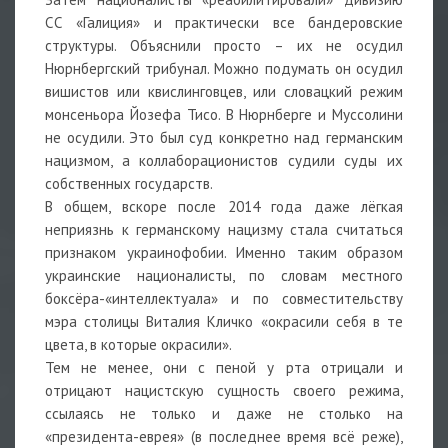
СС «Галиция» и практически все бандеровские
структуры. Объяснили просто – их не осудил
Нюрнбергский трибунал. Можно подумать он осудил
вишистов или квислинговцев, или словацкий режим
монсеньора Йозефа Тисо. В Нюрнберге и Муссолини
не осудили. Это был суд конкретно над германским
нацизмом, а коллаборационистов судили суды их
собственных государств.
В общем, вскоре после 2014 года даже лёгкая
неприязнь к германскому нацизму стала считаться
признаком украинофобии. Именно таким образом
украинские националисты, по словам местного
боксёра-«интеллектуала» и по совместительству
мэра столицы Виталия Кличко «окрасили себя в те
цвета, в которые окрасили».
Тем не менее, они с пеной у рта отрицали и
отрицают нацистскую сущность своего режима,
ссылаясь не только и даже не столько на
«президента-еврея» (в последнее время всё реже),