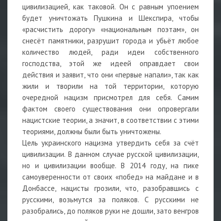
цивилизацией, как таковой. Он с равным упоением
будет уничтожать Пушкина и Шекспира, чтобы
«расчистить дорогу» «национальным поэтам», он
снесёт памятники, разрушит города и убьёт любое
количество людей, ради идеи собственного
господства, этой же идеей оправдает свои
действия и заявит, что они «первые напали», так как
жили и творили на той территории, которую
очередной нацизм присмотрел для себя. Самим
фактом своего существования они опровергали
нацистские теории, а значит, в соответствии с этими
теориями, должны были быть уничтожены.
Цель украинского нацизма утвердить себя за счёт
цивилизации. В данном случае русской цивилизации,
но и цивилизации вообще. В 2014 году, на пике
самоуверенности от своих «побед» на майдане и в
Донбассе, нацисты грозили, что, разобравшись с
русскими, возьмутся за поляков. С русскими не
разобрались, до поляков руки не дошли, зато венгров