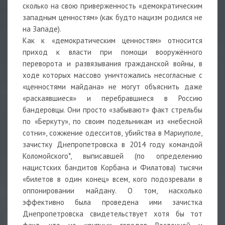
сколько на свою приверженность «демократическим
западным ценностям» (как будто нацизм родился не
на Западе).
Как к «демократическим ценностям» относится
приход к власти при помощи вооружённого
переворота и развязывания гражданской войны, в
ходе которых массово уничтожались несогласные с
«ценностями майдана» не могут объяснить даже
«раскаявшиеся» и перебравшиеся в Россию
бандеровцы. Они просто «забывают» факт стрельбы
по «Беркуту», по своим подельникам из «небесной
сотни», сожжение одесситов, убийства в Мариуполе,
зачистку Днепропетровска в 2014 году командой
Коломойского*, выписавшей (по определению
нацистских бандитов Корбана и Филатова) тысячи
«билетов в один конец» всем, кого подозревали в
оппонировании майдану. О том, насколько
эффективно была проведена ими зачистка
Днепропетровска свидетельствует хотя бы тот