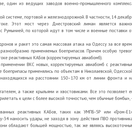
ве, один из ведущих заводов военно-промышленного комплекс
ой системе, портовой и железнодорожной. В частности, 14 декабр
оке. Этот мост через Днестровский лиман является важно
с Румынией, по которой идут в том числе и военные поставки о
дронов и ракет это самая массовая атака на Одессу за все врем
 разнообразию применяемых боеприпасов. Причем особую тревог
токе реактивных КАБов (корректируемых авиабомб).
 применении ВКС новых, корректируемых авиабомб с реактивны
 боеприпасы применялись по объектам в Николаевской, Одесской
 находящихся на расстоянии 150–170 км от линии фронта и н
телем, а также крыльями и хвостовиками. Все это позволяет е
рилетать к цели с более высокой точностью, чем обычные бомбы», 
ванных реактивных КАБов, таких как УМПБ-5Р или «Гром-Е1»
-34 наносить удары, не заходя в зону действия ПВО противника
 они обладают большей мощностью, так же являясь высокоточны