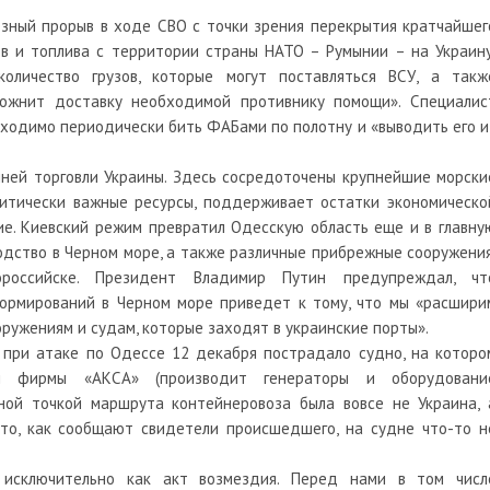
езный прорыв в ходе СВО с точки зрения перекрытия кратчайшег
в и топлива с территории страны НАТО – Румынии – на Украину
оличество грузов, которые могут поставляться ВСУ, а такж
сложнит доставку необходимой противнику помощи». Специалис
ходимо периодически бить ФАБами по полотну и «выводить его и
шней торговли Украины. Здесь сосредоточены крупнейшие морски
ритически важные ресурсы, поддерживает остатки экономическо
жие. Киевский режим превратил Одесскую область еще и в главну
дство в Черном море, а также различные прибрежные сооружения
российске. Президент Владимир Путин предупреждал, чт
формирований в Черном море приведет к тому, что мы «расшири
ружениям и судам, которые заходят в украинские порты».
 при атаке по Одессе 12 декабря пострадало судно, на которо
м фирмы «АКСА» (производит генераторы и оборудовани
чной точкой маршрута контейнеровоза была вовсе не Украина, 
что, как сообщают свидетели происшедшего, на судне что-то н
исключительно как акт возмездия. Перед нами в том числ