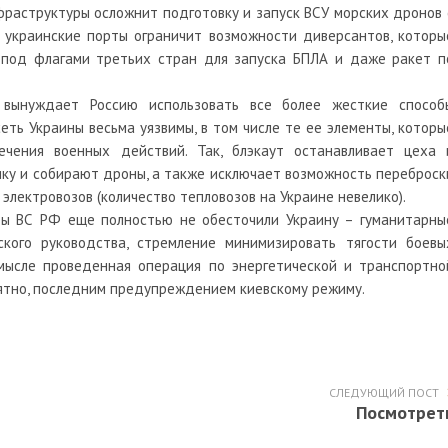
раструктуры осложнит подготовку и запуск ВСУ морских дронов 
 украинские порты ограничит возможности диверсантов, которы
 под флагами третьих стран для запуска БПЛА и даже ракет п
вынуждает Россию использовать все более жесткие способ
сеть Украины весьма уязвимы, в том числе те ее элементы, которы
ечения военных действий. Так, блэкаут останавливает цеха 
ку и собирают дроны, а также исключает возможность переброск
электровозов (количество тепловозов на Украине невелико).
ры ВС РФ еще полностью не обесточили Украину – гуманитарны
ского руководства, стремление минимизировать тягости боевы
мысле проведенная операция по энергетической и транспортно
оятно, последним предупреждением киевскому режиму.
СЛЕДУЮЩИЙ ПОСТ
Посмотрет