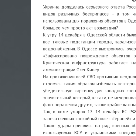
Украина дождалась серьезного ответа Росс
видов различных боеприпасов – в том ч
использованы для поражения объектов в Оде
большее, чем просто акт возмездия?
К утру 14 декабря в Одесской области был
все тяговые подстанции города, парализо
водоснабжения. В Одессе выстроились очер
«Зафиксировано повреждение объектов э
Критическая инфраструктура работает на
администрации Олег Кипер.
На протяжении всей СВО противник неоднок
стремясь таким образом избежать повторн
убедительную картинку для западных спон
значительный, который, кстати, не исчерпыв
факт поражения других, также крайне важны
Так, в ходе ударов 12–14 декабря ВС РФ 
запечатлевших спокойный полет «Гераней» и 
Также удары пришлись на ряд военных объ
используемых ВСУ и украинскими спецслу