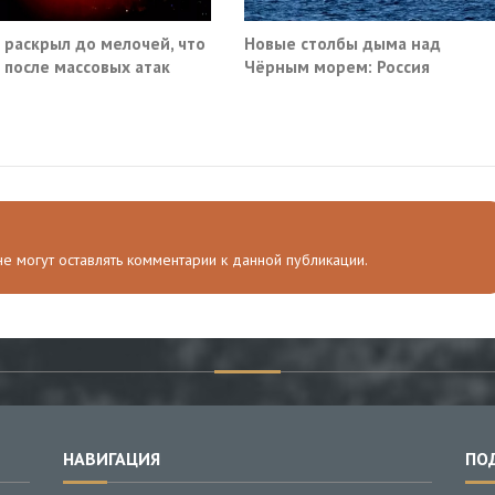
 раскрыл до мелочей, что
Новые столбы дыма над
 после массовых атак
Чёрным морем: Россия
 по России
поразила очередные сухогруз
Киева
 не могут оставлять комментарии к данной публикации.
НАВИГАЦИЯ
ПО