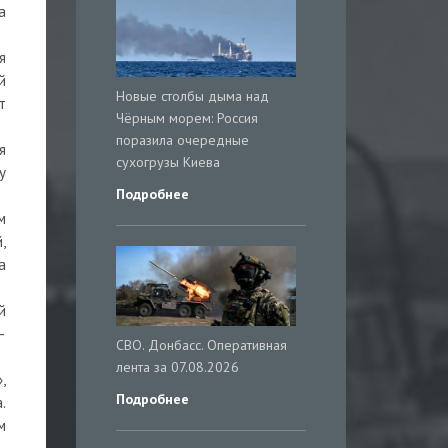
а
я
й
Новые столбы дыма над
т
Чёрным морем: Россия
поразила очередные
я
сухогрузы Киева
у
Подробнее
м
,
а
й
–
СВО. Донбасс. Оперативная
лента за 07.08.2026
,
Подробнее
.
м