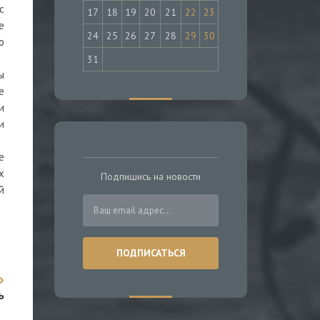
с
17
18
19
20
21
22
23
е
24
25
26
27
28
29
30
о
31
ы
е
и
и
е
х
Подпишись на новости
й
ь