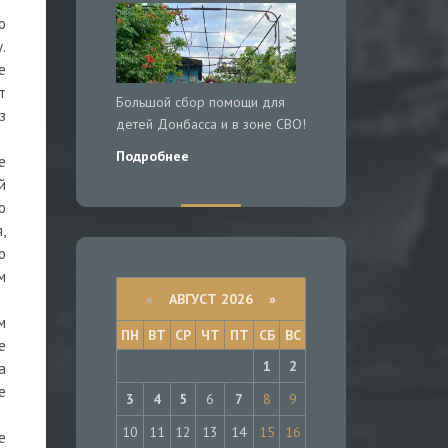
о
.
е
т
Большой сбор помощи для
з
детей Донбасса и в зоне СВО!
Подробнее
е
й
ю
,
о
м
«
АВГУСТ 2026 »
м
ПН
ВТ
СР
ЧТ
ПТ
СБ
ВС
е
1
2
а
е
3
4
5
6
7
8
9
10
11
12
13
14
15
16
е