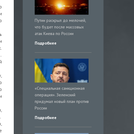
о
и
Путин раскрыл до мелочей,
о
что будет после массовых
атак Киева по России
ь
и
Подробнее
.
…
й
,
о
«Специальная санкционная
о
операция». Зеленский
и
придумал новый план против
России
,
.
Подробнее
,
е