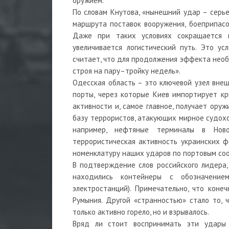
оружием.
По словам Кнутова, «нынешний удар – серь
маршрута поставок вооружения, боеприпасо
Даже при таких условиях сокращается к
увеличивается логистический путь. Это у
считает, что для продолжения эффекта необ
строя на пару–тройку недель».
Одесская область – это ключевой узел вне
порты, через которые Киев импортирует к
активности и, самое главное, получает ору
базу террористов, атакующих мирное судохо
например, нефтяные терминалы в Ново
террористическая активность украинских 
номенклатуру наших ударов по портовым соо
В подтверждение слов российского лидера,
находились контейнеры с обозначение
электростанций). Примечательно, что коне
Румыния. Другой «странностью» стало то, 
только активно горело, но и взрывалось.
Вряд ли стоит воспринимать эти удары 