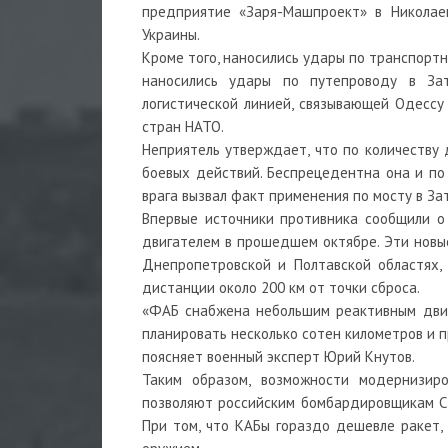
предприятие «Заря-Машпроект» в Николае
Украины.
Кроме того, наносились удары по транспортн
наносились удары по путепроводу в Зат
логистической линией, связывающей Одессу 
стран НАТО.
Неприятель утверждает, что по количеству 
боевых действий. Беспрецедентна она и по
врага вызвал факт применения по мосту в За
Впервые источники противника сообщили о
двигателем в прошедшем октябре. Эти новые
Днепропетровской и Полтавской областях,
дистанции около 200 км от точки сброса.
«ФАБ снабжена небольшим реактивным двига
планировать несколько сотен километров и п
поясняет военный эксперт Юрий Кнутов.
Таким образом, возможности модернизиро
позволяют российским бомбардировщикам Су
При том, что КАБы гораздо дешевле ракет,