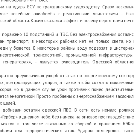
ии на удары ВСУ по гражданскому судоходству. Сразу нескольк
исле новейшие авиабомбы с реактивными двигателями – был
сской области. Каким оказался эффект и почему перед нами нечт
о поражено 10 подстанций и ТЭС. Без электроснабжения осталис
ван транспорт; в некоторых районах нет не только света, но 
еди у бюветов. В некоторые районы воду подвозят в цистернах
нергетической, транспортной, промышленной инфраструктуры
 генераторах», – жалуется руководитель Одесской областно
ратно преувеличивал ущерб от атак по энергетическому сектору
ых, контролирующих ударов, а также чтобы создать максимальн
соров. Но в данном случае урон противник понес действительн
ается энергетикой. Просто проблемы с энергоснабжением заслонил
х целей.
добивали остатки одесской ПВО. В сети есть немало роликов
«Гербер» в дневном небе, без намека на огневое противодействие
ектов, в том числе связанных со сборкой и хранением БЭКов
жбами для террористических атак. Ударам подверглось такж