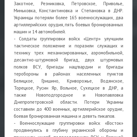
Закотное, Резниковка, Петровское, Приволье,
Миньковка, Константиновка и Степановка в ДНР.
Украинцы потеряли более 165 военнослужащих, два
артиллерийских орудия, пять боевых бронированных
машин и 14 автомобилей.
- Солдаты группировки войск «Центр» улучшили
тактическое положение и поразили служащих и
технику трех механизированных, аэромобильной,
десантно-штурмовой бригад, двух штурмовых
полков ВСУ, бригады нацгвардии и бригады
теробороны в районах населенных пунктов
Белицкое, Гришино, Криворожье, Водянское,
Торецкое, Русин Яр, Вольное, Сухецкое в ДНР, а
также Новоподгородное и Новопавловка
Днепропетровской области. Потери Украины
составили до 400 военных, артиллерийское орудие,
боевая бронированная машина и девять пикапов.
- Военнослужащие группировки войск «Восток»
продвинулись в глубину украинской обороны и