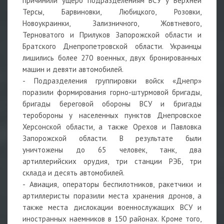
причинили ущерб подразделениям ВСУ у Верхней
Терсы, Барвиновки, Любицкого, Розовки,
Новоукраинки, Зализничного, Жовтневого,
Терноватого и Прилуков Запорожской области и
Братского Днепропетровской области. Украинцы
лишились более 270 военных, двух бронированных
машин и девяти автомобилей.
- Подразделения группировки войск «Днепр»
поразили формирования горно-штурмовой бригады,
бригады береговой обороны ВСУ и бригады
теробороны у населенных пунктов Днепровское
Херсонской области, а также Орехов и Павловка
Запорожской области. В результате были
уничтожены до 65 человек, танк, два
артиллерийских орудия, три станции РЭБ, три
склада и десять автомобилей.
- Авиация, операторы беспилотников, ракетчики и
артиллеристы поразили места хранения дронов, а
также места дислокации военнослужащих ВСУ и
иностранных наемников в 150 районах. Кроме того,