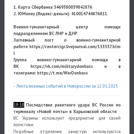
1. Карта Сбербанка 5469380039842876
2. ЮMoney (Яндекс-деньги):
410014744876811
Военно-гуманитарный центр помощи
подразделениям ВС ЛНР и ДНР
Заглавный пост о военно-гуманитарной
работе
https://centercigr.livejournal.com/153337.htm
l
Группа военно-гуманитарной помощи в
ВК https://vk.com/militarydonbass и в
телеграме: https://t.me/WarDonbass
- Лента военных событий в Новороссии за 12.01.2025
19:10
Последствия ракетного удара ВС России по
терминалу «Новой почты» в Харьковской области
ВС Украины используют предприятие для своей
логистики.
Подобные отделения зачастую используются