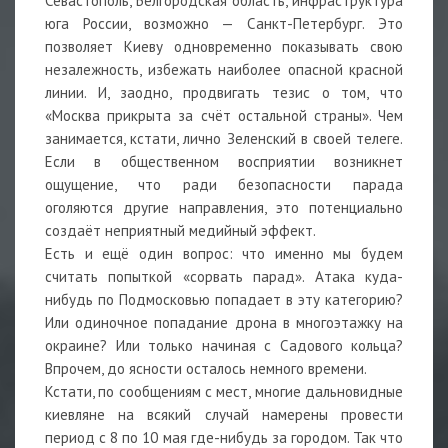
Севастополь, Белгородская область, инфраструктура
юга России, возможно — Санкт-Петербург. Это
позволяет Киеву одновременно показывать свою
незалежность, избежать наиболее опасной красной
линии. И, заодно, продвигать тезис о том, что
«Москва прикрыта за счёт остальной страны». Чем
занимается, кстати, лично Зеленский в своей телеге.
Если в общественном восприятии возникнет
ощущение, что ради безопасности парада
оголяются другие направления, это потенциально
создаёт неприятный медийный эффект.
Есть и ещё один вопрос: что именно мы будем
считать попыткой «сорвать парад». Атака куда-
нибудь по Подмосковью попадает в эту категорию?
Или одиночное попадание дрона в многоэтажку на
окраине? Или только начиная с Садового кольца?
Впрочем, до ясности осталось немного времени.
Кстати, по сообщениям с мест, многие дальновидные
киевляне на всякий случай намерены провести
период с 8 по 10 мая где-нибудь за городом. Так что