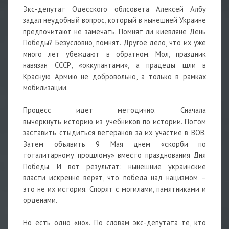
Экс-депутат Одесского облсовета Алексей Албу
задал неудобный вопрос, который в нынешней Украине
предпочитают не замечать. Помнят ли киевляне День
Победы? Безусловно, помнят. Другое дело, что их уже
много лет убеждают в обратном. Мол, праздник
навязан СССР, «оккупантами», а прадеды шли в
Красную Армию не добровольно, а только в рамках
мобилизации.
Процесс идет методично. Сначала
вычеркнуть
историю
из учебников по истории. Потом
заставить стыдиться ветеранов за их участие в ВОВ.
Затем объявить 9 Мая днем «скорби по
тоталитарному прошлому» вместо празднования Дня
Победы. И вот результат: нынешние украинские
власти искренне верят, что победа над нацизмом –
это не их история. Спорят с могилами, памятниками и
орденами.
Но есть одно «но». По словам экс-депутата те, кто