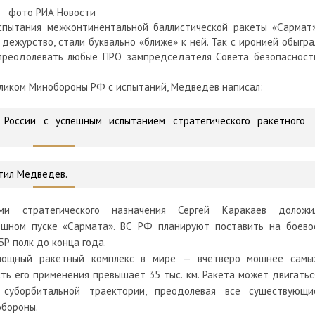
фото РИА Новости
спытания межконтинентальной баллистической ракеты «Сармат»
дежурство, стали буквально «ближе» к ней. Так с иронией обыгра
преодолевать любые ПРО зампредседателя Совета безопасност
оликом Минобороны РФ с испытаний, Медведев написал:
 России с успешным испытанием стратегического ракетного
тил Медведев.
и стратегического назначения Сергей Каракаев доложи
шном пуске «Сармата». ВС РФ планируют поставить на боево
Р полк до конца года.
мощный ракетный комплекс в мире — вчетверо мощнее самы
ть его применения превышает 35 тыс. км. Ракета может двигатьс
суборбитальной траектории, преодолевая все существующи
обороны.