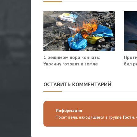
С режимом пора кончать:
Проти
Украину готовят к земле
бил р
Росто
ОСТАВИТЬ КОММЕНТАРИЙ
Информация
Посетители, находящиеся в группе
Гости
,