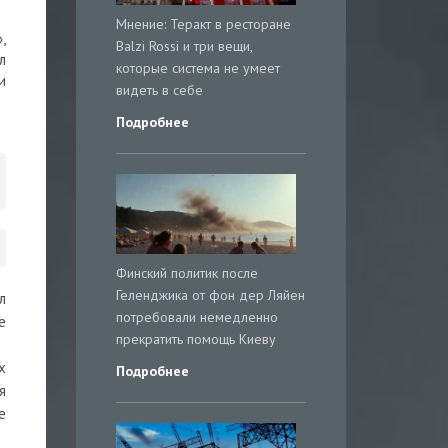
Мнение: Теракт в ресторане
,
Balzi Rossi и три вещи,
л
которые система не умеет
и
видеть в себе
Подробнее
Финский политик после
Геленджика от фон дер Ляйен
л
потребовали немедленно
е
прекратить помощь Киеву
х
Подробнее
я
е