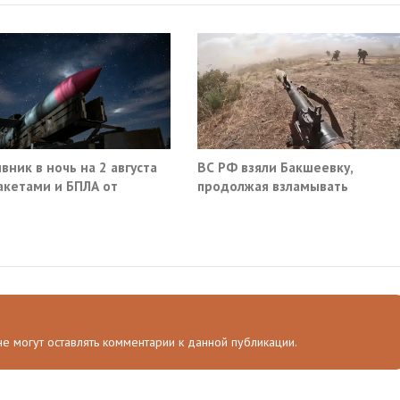
вник в ночь на 2 августа
ВС РФ взяли Бакшеевку,
акетами и БПЛА от
продолжая взламывать
ва до Саратова
оборону ВСУ в Харьковской
области
 не могут оставлять комментарии к данной публикации.