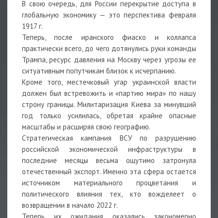
В свою очередь, для России перекрытие доступа в
глобальную экономику — это перспектива февраля
1917 г.
Теперь, после иранского фиаско и коллапса
практически всего, до чего дотянулись руки команды
Трампа, ресурс давления на Москву через угрозы ее
ситуативным попутчикам близок к исчерпанию.
Кроме того, местечковый угар украинской власти
должен был встревожить и «партию мира» по нашу
строну границы. Милитаризация Киева за минувший
год только усилилась, обретая крайне опасные
масштабы и расширяя свою географию.
Стратегическая кампания ВСУ по разрушению
российской экономической инфраструктуры в
последние месяцы весьма ощутимо затронула
отечественный экспорт. Именно эта сфера остается
источником материального процветания и
политического влияния тех, кто вожделеет о
возвращении в начало 2022 г.
Теперь их ожидания оказались закономерно