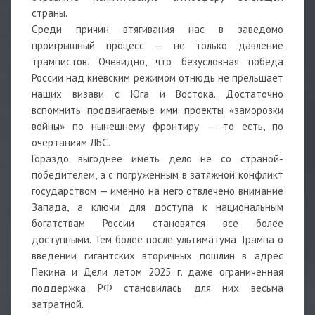
страны.
Среди причин втягивания нас в заведомо
проигрышный процесс — не только давление
трампистов. Очевидно, что безусловная победа
России над киевским режимом отнюдь не прельшает
наших визави с Юга и Востока. Достаточно
вспомнить продвигаемые ими проекты «заморозки
войны» по нынешнему фронтиру — то есть, по
очертаниям ЛБС.
Гораздо выгоднее иметь дело не со страной-
победителем, а с погруженным в затяжной конфликт
государством — именно на него отвлечено внимание
Запада, а ключи для доступа к национальным
богатствам России становятся все более
доступными. Тем более после ультиматума Трампа о
введении гигантских вторичных пошлин в адрес
Пекина и Дели летом 2025 г. даже ограниченная
поддержка РФ становилась для них весьма
затратной.