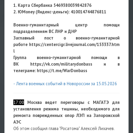
1. Карта Сбербанка 5469380039842876
2. ЮMoney (Яндекс-деньги):
410014744876811
Военно-гуманитарный центр помощи
подразделениям ВС ЛНР и ДНР
Заглавный пост о военно-гуманитарной
работе
https://centercigr.livejournal.com/153337.htm
l
Группа военно-гуманитарной помощи в
ВК https://vk.com/militarydonbass и в
телеграме: https://t.me/WarDonbass
- Лента военных событий в Новороссии за 15.05.2026
17:00
Москва ведет переговоры с МАГАТЭ для
установления режима тишины, необходимого для
ремонта поврежденных опор ЛЭП на Запорожской
АЭС
Об этом сообщил глава "Росатома" Алексей Лихачев.